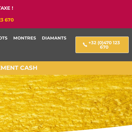
AXE !
23 670
OTS
MONTRES
DIAMANTS
+32 (0)470 123
670
IEMENT CASH