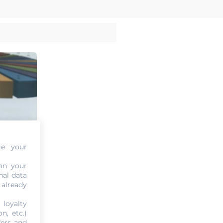
ge your
on your
nal data
 already
 loyalty
n, etc.)
fers and