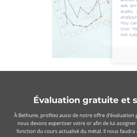
ads acr
audio,
analysi
You can
icon
. Y
not sub
Évaluation gratuite et
À Bethune, profitez aussi de notre offre d’évaluatio
nous devons expertiser votre or afin de lui assigner
fonction du cours actualisé du métal. Il nous faudra 