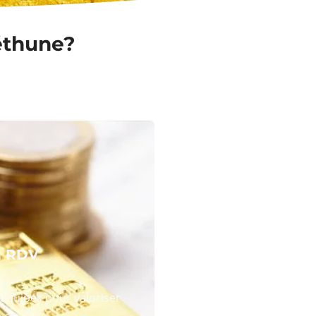
Béthune?
N RDV
équipes pour valoriser
 or