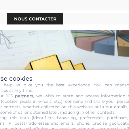
NOUS CONTACTER
se cookies
s help us give you the best experience. You can mana
nces at any time.
ur 105
partners
, we wish to store and access information 
 (cookies, pixels in emails, etc.), combine and share your perso
r partners, whether collected on this website or in our emails,
 some of us, or obtained later, including in other contexts.
ing this data (identifiers, browsing, preferences, purchases,
s, IP, postal addresses and emails, phone, precise geolocatio
developing and offering you services, content, commercial of