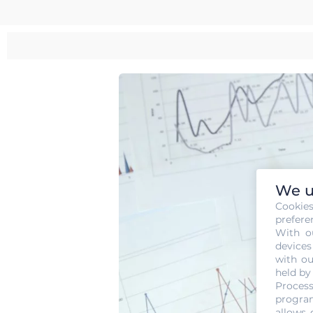
We u
Cookie
prefere
With o
devices
with ou
held by
Process
program
allows 