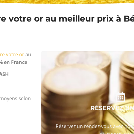
e votre or au meilleur prix à 
re votre or
au
% en France
ASH
s moyens selon
RÉSERVEZ U
Réservez un rendez-vous avec nos 
et vendre votre