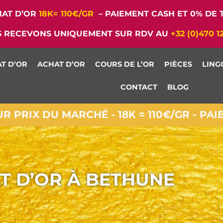
AT D’OR
18K= 110€/GR
– PAIEMENT CASH ET 0% DE T
 RECEVONS UNIQUEMENT SUR RDV AU
+32 (0)470 1
T D’OR
ACHAT D’OR
COURS DE L’OR
PIÈCES
LING
CONTACT
BLOG
 PRIX DU MARCHÉ - 18K = 110€/GR - PA
T D’OR À BETHUNE