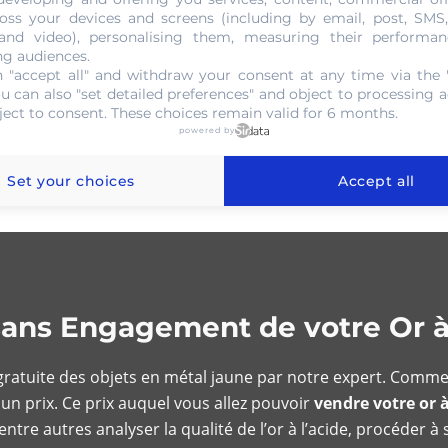
oss your devices and screens (including by email, post, SMS
 and video), personalising them, measuring their performan
ng audiences.
 "accept all" and withdraw your consent at any time via the 
ou can also "set detailed preferences" and object to processing ac
ject to consent. These choices remain valid for 6 months.
powered by
Set your choices
Accept all
 sans Engagement de votre Or 
n gratuite des objets en métal jaune par notre expert. Comm
 un prix. Ce prix auquel vous allez pouvoir
vendre votre or 
entre autres analyser la qualité de l’or à l’acide, procéder à