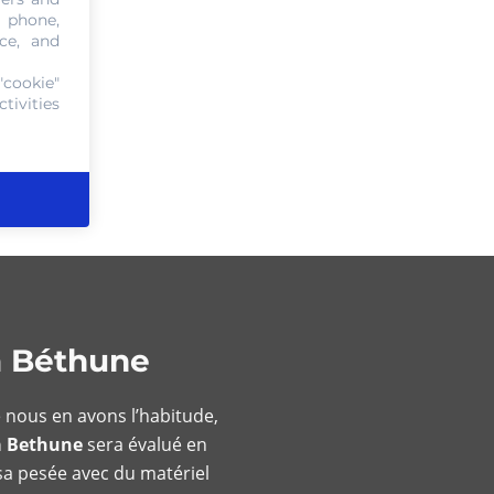
, phone,
ce, and
"cookie"
tivities
à Béthune
e nous en avons l’habitude,
à Bethune
sera évalué en
 sa pesée avec du matériel