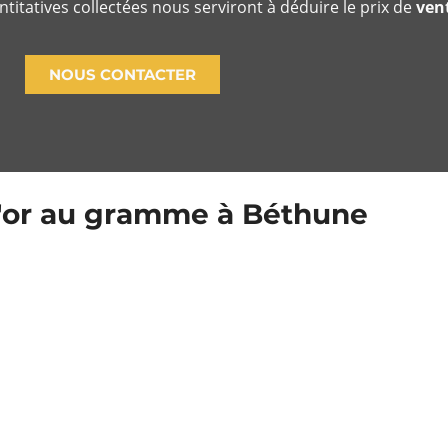
titatives collectées nous serviront à déduire le prix de
ven
NOUS CONTACTER
l'or au gramme à Béthune