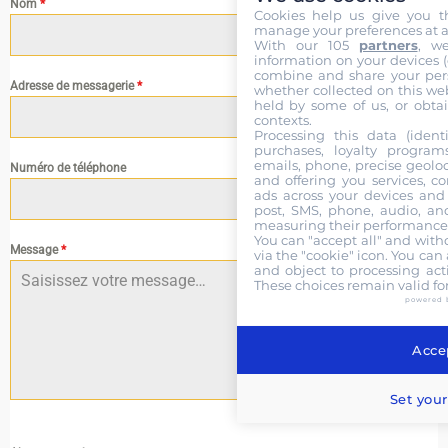
Nom
*
Cookies help us give you t
manage your preferences at a
With our 105
partners
, w
information on your devices (co
combine and share your pers
Adresse de messagerie
*
whether collected on this web
held by some of us, or obtai
contexts.
Processing this data (identi
purchases, loyalty program
emails, phone, precise geoloc
Numéro de téléphone
and offering you services, c
ads across your devices and 
post, SMS, phone, audio, and
measuring their performance,
You can "accept all" and with
Message
*
via the "cookie" icon
. You can 
and object to processing acti
These choices remain valid fo
powered 
Accep
Set your
0 / 180