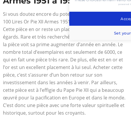
Armes 1951 à 1956 ?
powered 
Si vous doutez encore du potentiel de cette pièce de
Accep
100 Lires Or Pie XII Armes 1951 à 1956, soyez rassuré.
Cette pièce en or reste un placement rentable à bien des
Set your
égards. Rare et très recherchée par les collectionneurs,
la pièce voit sa prime augmenter d’année en année. Le
nombre total d’exemplaires est seulement de 6000, ce
qui en fait une pièce très rare. De plus, elle est en or et
l’or est un excellent placement à lui seul. Acheter cette
pièce, c’est s’assurer d’un bon retour sur son
investissement dans les années à venir. Par ailleurs,
cette pièce est à l’effigie du Pape Pie XII qui a beaucoup
œuvré pour la pacification en Europe et dans le monde.
C’est donc une pièce avec une forte valeur spirituelle et
historique, surtout pour les croyants.