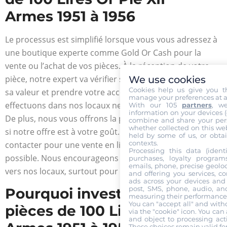
Armes 1951 à 1956
Le processus est simplifié lorsque vous vous adressez à
une boutique experte comme Gold Or Cash pour la
vente ou l’achat de vos pièces. À la réception de votre
pièce, notre expert va vérifier son authenticité, estimer
We use cookies
Cookies help us give you t
sa valeur et prendre votre accord. L’estimation que nous
manage your preferences at a
effectuons dans nos locaux ne vous sera pas facturée.
With our 105
partners
, w
information on your devices (co
De plus, nous vous offrons la possibilité d’être payé cash
combine and share your pers
whether collected on this web
si notre offre est à votre goût. Vous pouvez aussi nous
held by some of us, or obtai
contexts.
contacter pour une vente en ligne dans la mesure du
Processing this data (identi
possible. Nous encourageons en effet le déplacement
purchases, loyalty program
emails, phone, precise geoloc
vers nos locaux, surtout pour des pièces rares.
and offering you services, c
ads across your devices and 
post, SMS, phone, audio, and
Pourquoi investir dans les
measuring their performance,
You can "accept all" and with
pièces de 100 Lires Or Pie XII
via the "cookie" icon
. You can 
and object to processing acti
These choices remain valid fo