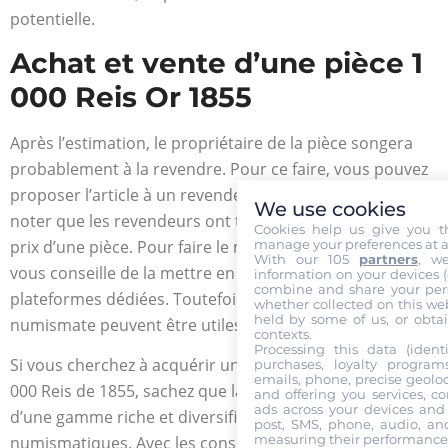
potentielle.
Achat et vente d’une pièce 1
000 Reis Or 1855
Après l’estimation, le propriétaire de la pièce songera
probablement à la revendre. Pour ce faire, vous pouvez
proposer l’article à un revendeur. Il est important de
We use cookies
noter que les revendeurs ont tendance à sous-évaluer le
Cookies help us give you t
prix d’une pièce. Pour faire le maximum de profit, on
manage your preferences at a
With our 105
partners
, w
vous conseille de la mettre en vente directement sur les
information on your devices (co
combine and share your pers
plateformes dédiées. Toutefois, les avis d’un expert
whether collected on this web
held by some of us, or obtai
numismate peuvent être utiles avant de procéder.
contexts.
Processing this data (identi
Si vous cherchez à acquérir une pièce en or comme la 1
purchases, loyalty program
emails, phone, precise geoloc
000 Reis de 1855, sachez que la Gold Or Cash dispose
and offering you services, c
ads across your devices and 
d’une gamme riche et diversifiée de pièces
post, SMS, phone, audio, and
measuring their performance,
numismatiques. Avec les conseils de son équipe