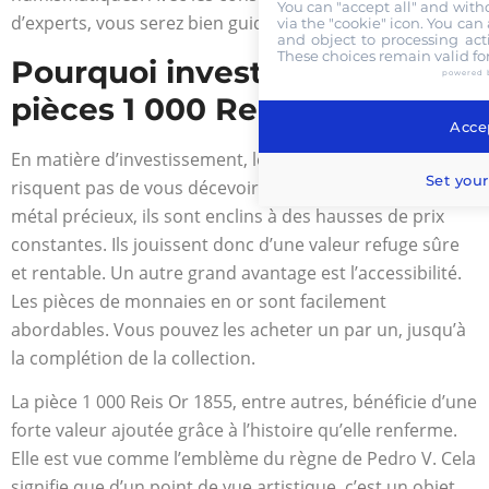
You can "accept all" and with
d’experts, vous serez bien guidé dans votre recherche.
via the "cookie" icon
. You can 
and object to processing acti
These choices remain valid fo
Pourquoi investir dans les
powered 
pièces 1 000 Reis Or 1855 ?
Accep
En matière d’investissement, les articles en or ne
Set your
risquent pas de vous décevoir. Grâce aux cours de ce
métal précieux, ils sont enclins à des hausses de prix
constantes. Ils jouissent donc d’une valeur refuge sûre
et rentable. Un autre grand avantage est l’accessibilité.
Les pièces de monnaies en or sont facilement
abordables. Vous pouvez les acheter un par un, jusqu’à
la complétion de la collection.
La pièce 1 000 Reis Or 1855, entre autres, bénéficie d’une
forte valeur ajoutée grâce à l’histoire qu’elle renferme.
Elle est vue comme l’emblème du règne de Pedro V. Cela
signifie que d’un point de vue artistique, c’est un objet