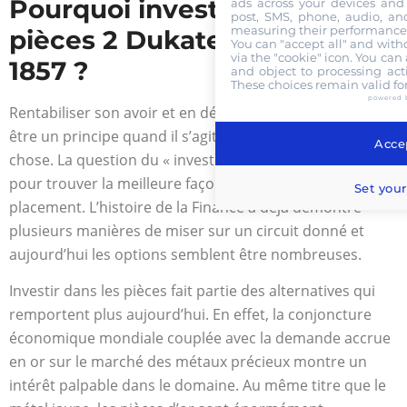
Pourquoi investir dans les
ads across your devices and 
post, SMS, phone, audio, and
measuring their performance,
pièces 2 Dukater Or 1850 à
You can "accept all" and with
via the "cookie" icon
. You can 
1857 ?
and object to processing acti
These choices remain valid fo
powered 
Rentabiliser son avoir et en dégager une plus-value doit
être un principe quand il s’agit d’investir sur quelque
Accep
chose. La question du « investir quoi ? » revient toujours
pour trouver la meilleure façon de fructifier un
Set your
placement. L’histoire de la Finance a déjà démontré
plusieurs manières de miser sur un circuit donné et
aujourd’hui les options semblent être nombreuses.
Investir dans les pièces fait partie des alternatives qui
remportent plus aujourd’hui. En effet, la conjoncture
économique mondiale couplée avec la demande accrue
en or sur le marché des métaux précieux montre un
intérêt palpable dans le domaine. Au même titre que le