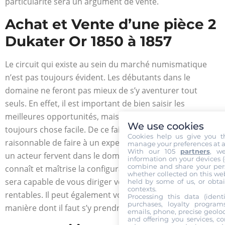
particularité sera un argument de vente.
Achat et Vente d’une pièce 2
Dukater Or 1850 à 1857
Le circuit qui existe au sein du marché numismatique
n’est pas toujours évident. Les débutants dans le
domaine ne feront pas mieux de s’y aventurer tout
seuls. En effet, il est important de bien saisir les
meilleures opportunités, mais cela ne semble pas
We use cookies
toujours chose facile. De ce fait, il est toujours plus
Cookies help us give you t
raisonnable de faire à un expert en numismatique. Étant
manage your preferences at a
With our 105
partners
, w
un acteur fervent dans le domaine des pièces d’or, il
information on your devices (co
combine and share your pers
connaît et maîtrise la configuration du circuit. Ainsi, il
whether collected on this web
sera capable de vous diriger vers des transactions
held by some of us, or obtai
contexts.
rentables. Il peut également vous conseiller sur la
Processing this data (identi
purchases, loyalty program
manière dont il faut s’y prendre avant chaque opération.
emails, phone, precise geoloc
and offering you services, c