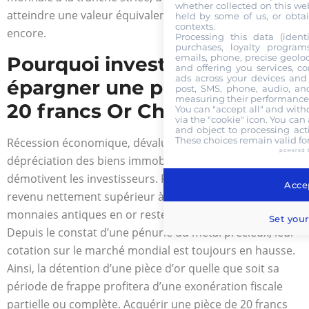
whether collected on this web
atteindre une valeur équivalente à 13 000 euros ou plus
held by some of us, or obtai
contexts.
encore.
Processing this data (identi
purchases, loyalty program
emails, phone, precise geoloc
Pourquoi investir ou
and offering you services, c
ads across your devices and 
épargner une pièce
post, SMS, phone, audio, and
measuring their performance,
20 francs Or Charles X ?
You can "accept all" and with
via the "cookie" icon
. You can 
and object to processing acti
These choices remain valid fo
Récession économique, dévaluation monétaire ou
powered 
dépréciation des biens immobiliers… ces contextes
démotivent les investisseurs. Pour pouvoir espérer un
Accep
revenu nettement supérieur à votre mise d’origine, les
monnaies antiques en or restent le placement idéal.
Set your
Depuis le constat d’une pénurie du métal précieux, leur
cotation sur le marché mondial est toujours en hausse.
Ainsi, la détention d’une pièce d’or quelle que soit sa
période de frappe profitera d’une exonération fiscale
partielle ou complète. Acquérir une pièce de 20 francs