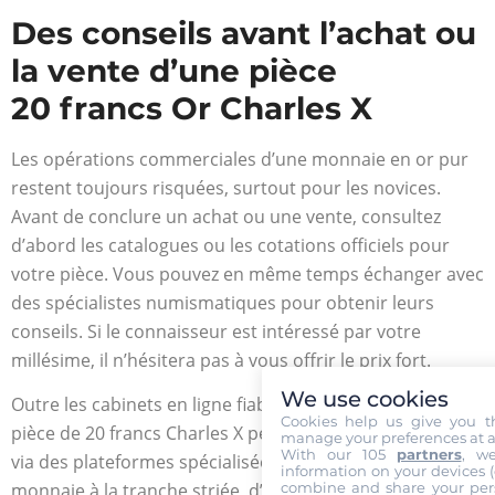
Des conseils avant l’achat ou
la vente d’une pièce
20 francs Or Charles X
Les opérations commerciales d’une monnaie en or pur
restent toujours risquées, surtout pour les novices.
Avant de conclure un achat ou une vente, consultez
d’abord les catalogues ou les cotations officiels pour
votre pièce. Vous pouvez en même temps échanger avec
des spécialistes numismatiques pour obtenir leurs
conseils. Si le connaisseur est intéressé par votre
millésime, il n’hésitera pas à vous offrir le prix fort.
We use cookies
Outre les cabinets en ligne fiables, le détenteur d’une
Cookies help us give you t
pièce de 20 francs Charles X peut profiter des enchères
manage your preferences at a
With our 105
partners
, w
via des plateformes spécialisées. Pour information, cette
information on your devices (co
combine and share your pers
monnaie à la tranche striée, d’une extrême rareté peut