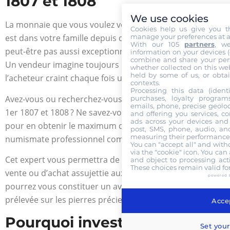
1807 et 1808
We use cookies
La monnaie que vous voulez vendre, cette merveille qui
Cookies help us give you t
manage your preferences at a
est dans votre famille depuis des générations, n’est
With our 105
partners
, w
peut-être pas aussi exceptionnelle que vous le pensez.
information on your devices (co
combine and share your pers
Un vendeur imagine toujours détenir un trésor si
whether collected on this web
held by some of us, or obtai
l’acheteur craint chaque fois une arnaque.
contexts.
Processing this data (identi
Avez-vous ou recherchez-vous une pièce d’or Napoléon
purchases, loyalty program
emails, phone, precise geoloc
1
er
1807 et 1808 ? Ne savez-vous pas à qui vous adresser
and offering you services, c
ads across your devices and 
pour en obtenir le maximum de profit ? Faites appel à
post, SMS, phone, audio, and
measuring their performance,
numismate professionnel comme Gold Or Cash.
You can "accept all" and with
via the "cookie" icon
. You can 
Cet expert vous permettra de réaliser une opération de
and object to processing acti
These choices remain valid fo
vente ou d’achat assujettie aux lois de Belgique. Vous
powered 
pourrez vous constituer un avoir sans craindre la taxe
prélevée sur les pierres précieuses en France.
Accep
Pourquoi investir dans les
Set your