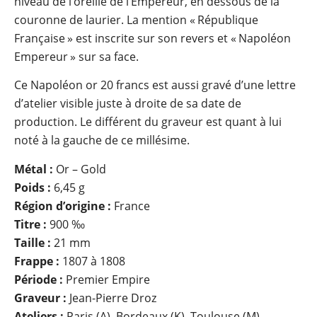
niveau de l’oreille de l’Empereur, en dessous de la
couronne de laurier. La mention « République
Française » est inscrite sur son revers et « Napoléon
Empereur » sur sa face.
Ce Napoléon or 20 francs est aussi gravé d’une lettre
d’atelier visible juste à droite de sa date de
production. Le différent du graveur est quant à lui
noté à la gauche de ce millésime.
Métal :
Or – Gold
Poids :
6,45 g
Région d’origine :
France
Titre :
900 ‰
Taille :
21 mm
Frappe :
1807 à 1808
Période :
Premier Empire
Graveur :
Jean-Pierre Droz
Ateliers :
Paris (A), Bordeaux (K), Toulouse (M),