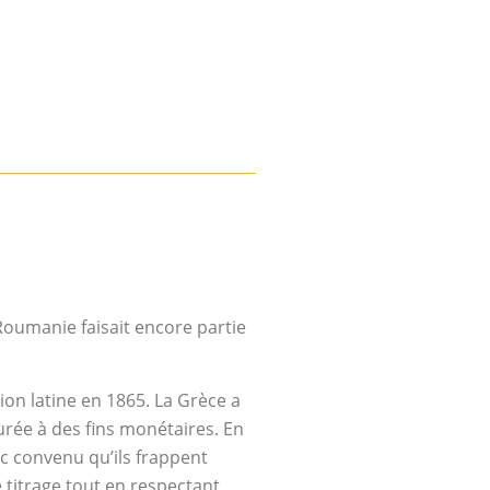
oumanie faisait encore partie
ion latine en 1865. La Grèce a
aurée à des fins monétaires. En
nc convenu qu’ils frappent
e titrage tout en respectant