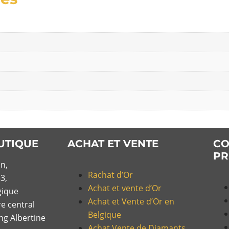
UTIQUE
ACHAT ET VENTE
CO
PR
n,
Rachat d’Or
3,
Achat et vente d’Or
gique
Achat et Vente d’Or en
re central
Belgique
ing Albertine
Achat Vente de Diamants