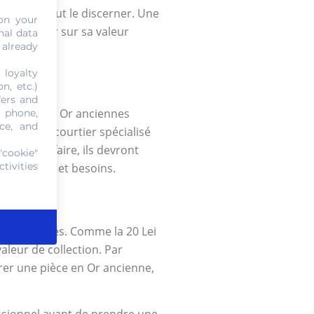
cialiste peut le discerner. Une
on your
e prononcer sur sa valeur
nal data
 already
 loyalty
n, etc.)
fers and
es pièces en Or anciennes
, phone,
ce, and
ices d’un courtier spécialisé
. Pour ce faire, ils devront
"cookie"
tivities
s attentes et besoins.
lus convoités. Comme la 20 Lei
aleur de collection. Par
urer une pièce en Or ancienne,