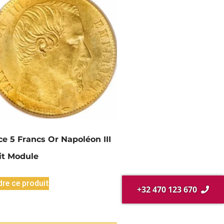
ce 5 Francs Or Napoléon III
it Module
re ce produit
+32 470 123 670