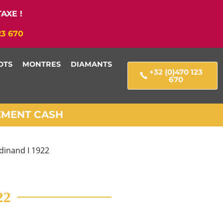
AXE !
23 670
OTS
MONTRES
DIAMANTS
+32 (0)470 123
670
IEMENT CASH
rdinand I 1922
22