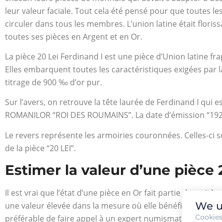
leur valeur faciale. Tout cela été pensé pour que toutes l
circuler dans tous les membres. L’union latine était floris
toutes ses pièces en Argent et en Or.
La pièce 20 Lei Ferdinand I est une pièce d’Union latine 
Elles embarquent toutes les caractéristiques exigées par 
titrage de 900 ‰ d’or pur.
Sur l’avers, on retrouve la tête laurée de Ferdinand I qui 
ROMANILOR “ROI DES ROUMAINS”. La date d’émission “192
Le revers représente les armoiries couronnées. Celles-ci 
de la pièce “20 LEI”.
Estimer la valeur d’une pièce 
Il est vrai que l’état d’une pièce en Or fait partie des cri
We u
une valeur élevée dans la mesure où elle bénéficie d’une do
Cookie
préférable de faire appel à un expert numismate. Ce dern