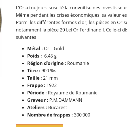
L’Or a toujours suscité la convoitise des investisseu
Même pendant les crises économiques, sa valeur es
Parmi les différentes formes d’or, les pièces en Or 
notamment la pièce 20 Lei Or Ferdinand I. Celle-ci d
suivantes :
Métal :
Or – Gold
Poids :
6,45 g
Région d’origine :
Roumanie
Titre :
900 ‰
Taille :
21 mm
Frappe :
1922
Période :
Royaume de Roumanie
Graveur :
P.M.DAMMANN
Ateliers :
Bucarest
Nombre de frappes :
300 000