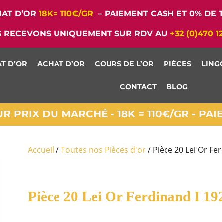
AT D’OR
18K= 110€/GR
– PAIEMENT CASH ET 0% DE T
 RECEVONS UNIQUEMENT SUR RDV AU
+32 (0)470 1
T D’OR
ACHAT D’OR
COURS DE L’OR
PIÈCES
LING
CONTACT
BLOG
 PRIX DU MARCHÉ - 18K = 110€/GR - PA
Accueil
/
Toutes nos Pièces d'or
/ Pièce 20 Lei Or Fe
Pièce 20 Lei Or Ferdinand I 19