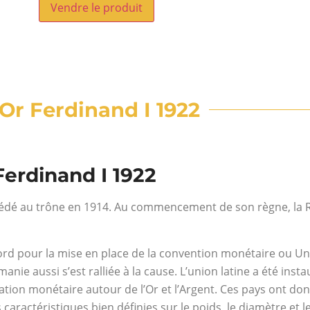
Vendre le produit
 Or Ferdinand I 1922
Ferdinand I 1922
ccédé au trône en 1914. Au commencement de son règne, la R
accord pour la mise en place de la convention monétaire ou Un
nie aussi s’est ralliée à la cause. L’union latine a été inst
isation monétaire autour de l’Or et l’Argent. Ces pays ont do
aractéristiques bien définies sur le poids, le diamètre et l