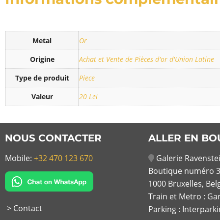
Metal
Or
Origine
Achat et Vente de Pièces d'or d'Union Latine
Type de produit
Piece
Valeur
20 Lei
NOUS CONTACTER
ALLER EN BO
Mobile:
+32 470 123 670
Galerie Ravenstei
Boutique numéro 3
1000 Bruxelles, Bel
Train et Metro : Ga
> Contact
Parking : Interpark