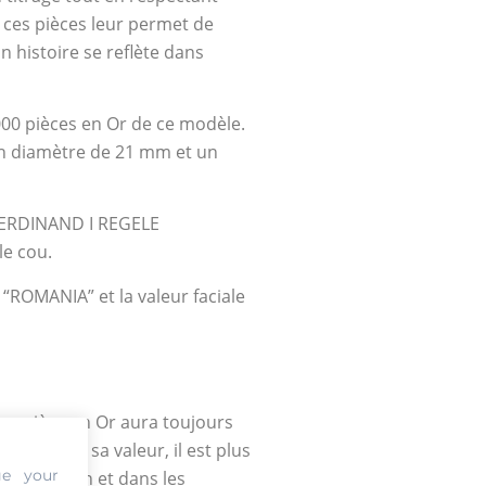
à ces pièces leur permet de
n histoire se reflète dans
000 pièces en Or de ce modèle.
 un diamètre de 21 mm et un
« FERDINAND I REGELE
e cou.
“ROMANIA” et la valeur faciale
 une pièce en Or aura toujours
d’estimer sa valeur, il est plus
ge your
tte mission et dans les