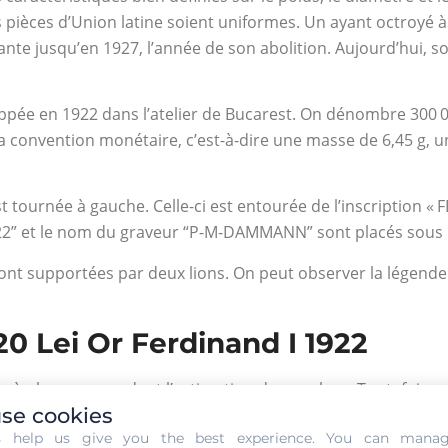
es pièces d’Union latine soient uniformes. Un ayant octroyé 
sante jusqu’en 1927, l’année de son abolition. Aujourd’hui, so
frappée en 1922 dans l’atelier de Bucarest. On dénombre 300 
la convention monétaire, c’est-à-dire une masse de 6,45 g,
est tournée à gauche. Celle-ci est entourée de l’inscription 
2” et le nom du graveur “P-M-DAMMANN” sont placés sous l
sont supportées par deux lions. On peut observer la légende 
20 Lei Or Ferdinand I 1922
tères à observer pendant l’estimation de sa valeur. Toutefois,
se cookies
uble valeur, parce qu’elle est une pièce numismatique. Afin 
s help us give you the best experience. You can mana
ier dispose des compétences requises pour mener à bien ce