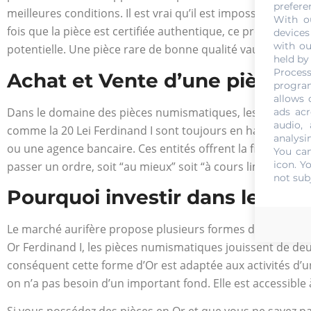
prefere
meilleures conditions. Il est vrai qu’il est impossible de 
With o
fois que la pièce est certifiée authentique, ce professionn
devices
with ou
potentielle. Une pièce rare de bonne qualité vaudra une
held by
Process
Achat et Vente d’une pièce 20
program
allows 
Dans le domaine des pièces numismatiques, les achats et 
ads acr
audio,
comme la 20 Lei Ferdinand I sont toujours en hausse. Pour
analysi
ou une agence bancaire. Ces entités offrent la fiabilité, la 
You can
icon
. Y
passer un ordre, soit “au mieux” soit “à cours limité” pou
not sub
Pourquoi investir dans les piè
Le marché aurifère propose plusieurs formes d’or d’invest
Or Ferdinand I, les pièces numismatiques jouissent de deux
conséquent cette forme d’Or est adaptée aux activités d’un
on n’a pas besoin d’un important fond. Elle est accessible 