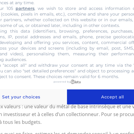
nces at any time.
plagier parfaitement une pièce numismatique, mais seul ce spé
ur 105
partners
, we wish to store and access information 
el évaluera son état de conservation. Après cela, il pourra s
 (cookies, pixels in emails, etc.), combine and share your perso
r partners, whether collected on this website or in our emails,
 somme importante.
 some of us, or obtained later, including in other contexts.
ing this data (identifiers, browsing, preferences, purchases,
 Lei Or Ferdinand I 1922
s, IP, postal addresses and emails, phone, precise geolocatio
developing and offering you services, content, commercial of
les ventes s’effectuent abondamment. En effet, la valeur d
oss your devices and screens (including by email, post, SMS
 and video), personalising them, measuring their performan
 vendre votre pièce, il est recommandé de recourir aux serv
ng audiences.
transparence et la sécurité pour la transaction de votre objet
 "accept all" and withdraw your consent at any time via the 
ou can also "set detailed preferences" and object to processing ac
r confirmer l’échange. L’opération se fera conformément à vo
ject to consent. These choices remain valid for 6 months.
ces 20 Lei Or Ferdinand I 1922
powered by
Set your choices
Accept all
issement. Le lingot et les pièces numismatiques sont les p
 valeurs : une valeur du métal de base intrinsèque et une v
 investisseur et à celles d’un collectionneur. Pour se proc
à tous les budgets.