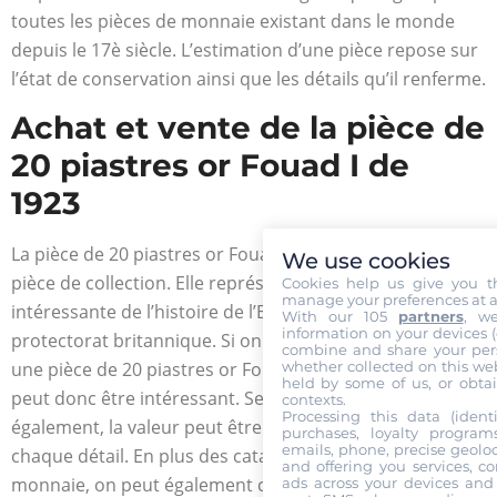
toutes les pièces de monnaie existant dans le monde
depuis le 17è siècle. L’estimation d’une pièce repose sur
l’état de conservation ainsi que les détails qu’il renferme.
Achat et vente de la pièce de
20 piastres or Fouad I de
1923
La pièce de 20 piastres or Fouad I de 1923 est une belle
We use cookies
pièce de collection. Elle représente une partie
Cookies help us give you t
manage your preferences at a
intéressante de l’histoire de l’Egypte durant et après le
With our 105
partners
, w
information on your devices (co
protectorat britannique. Si on possède ou on recherche
combine and share your pers
whether collected on this web
une pièce de 20 piastres or Fouad I de 1923, son prix
held by some of us, or obtai
peut donc être intéressant. Selon l’état de la pièce
contexts.
Processing this data (identi
également, la valeur peut être influencée en fonction de
purchases, loyalty program
emails, phone, precise geoloc
chaque détail. En plus des catalogues de pièces de
and offering you services, c
monnaie, on peut également consulter les argus
ads across your devices and 