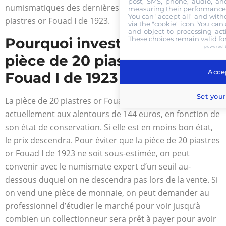
post, SMS, phone, audio, and
numismatiques des dernières ventes de la pièce de 20
measuring their performance,
You can "accept all" and with
piastres or Fouad I de 1923.
via the "cookie" icon
. You can 
and object to processing acti
Pourquoi investir dans une
These choices remain valid fo
powered 
pièce de 20 piastres or
Accep
Fouad I de 1923
Set your
La pièce de 20 piastres or Fouad I de 1923 se vend
actuellement aux alentours de 144 euros, en fonction de
son état de conservation. Si elle est en moins bon état,
le prix descendra. Pour éviter que la pièce de 20 piastres
or Fouad I de 1923 ne soit sous-estimée, on peut
convenir avec le numismate expert d’un seuil au-
dessous duquel on ne descendra pas lors de la vente. Si
on vend une pièce de monnaie, on peut demander au
professionnel d’étudier le marché pour voir jusqu’à
combien un collectionneur sera prêt à payer pour avoir