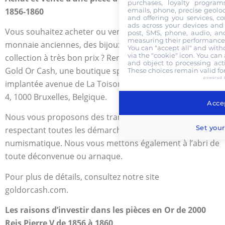
purchases, loyalty program
emails, phone, precise geoloc
1856-1860
and offering you services, c
ads across your devices and 
Vous souhaitez acheter ou vendre des pièces de
post, SMS, phone, audio, and
measuring their performance,
monnaie anciennes, des bijoux ou des pièces de
You can "accept all" and with
via the "cookie" icon
. You can 
collection à très bon prix ? Rendez-vous directement à la
and object to processing acti
Gold Or Cash, une boutique spécialiste du rachat d’or, et
These choices remain valid fo
powered 
implantée avenue de La Toison D’or 40, ESPACE LOUISE
4, 1000 Bruxelles, Belgique.
Accep
Nous vous proposons des transactions légales,
Set your
respectant toutes les démarches du marché de la
numismatique. Nous vous mettons également à l’abri de
toute déconvenue ou arnaque.
Pour plus de détails, consultez notre site
goldorcash.com.
Les raisons d’investir dans les pièces en Or de 2000
Reis Pierre V de 1856 à 1860