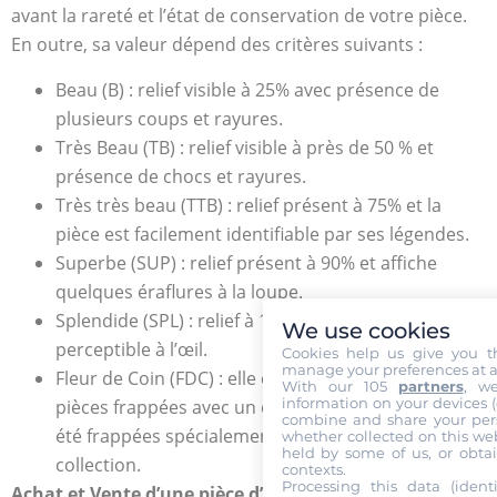
avant la rareté et l’état de conservation de votre pièce.
En outre, sa valeur dépend des critères suivants :
Beau (B) : relief visible à 25% avec présence de
plusieurs coups et rayures.
Très Beau (TB) : relief visible à près de 50 % et
présence de chocs et rayures.
Très très beau (TTB) : relief présent à 75% et la
pièce est facilement identifiable par ses légendes.
Superbe (SUP) : relief présent à 90% et affiche
quelques éraflures à la loupe.
Splendide (SPL) : relief à 100% et aucun défaut
We use cookies
perceptible à l’œil.
Cookies help us give you t
manage your preferences at a
Fleur de Coin (FDC) : elle classe les premières
With our 105
partners
, w
information on your devices (co
pièces frappées avec un coin neuf, et celles qui ont
combine and share your pers
été frappées spécialement pour être des pièces de
whether collected on this web
held by some of us, or obtai
collection.
contexts.
Processing this data (identi
Achat et Vente d’une pièce d’Or de 2000 Reis Pierre V