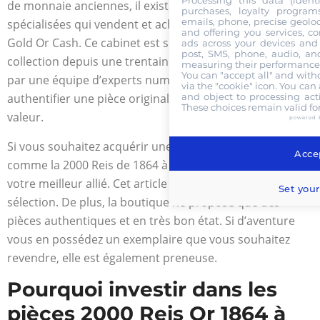
de monnaie anciennes, il existe des boutiques
purchases, loyalty program
emails, phone, precise geoloc
spécialisées qui vendent et achètent. C’est le cas de la
and offering you services, c
Gold Or Cash. Ce cabinet est sur le marché de la
ads across your devices and 
post, SMS, phone, audio, and
collection depuis une trentaine d’années. Il est formé
measuring their performance,
You can "accept all" and with
par une équipe d’experts numismates qui peuvent
via the "cookie" icon
. You can 
and object to processing acti
authentifier une pièce originale, et peut étudier sa
These choices remain valid fo
valeur.
powered 
Si vous souhaitez acquérir une monnaie antique en or
Accep
comme la 2000 Reis de 1864 à 1888, la Gold Or Cash est
votre meilleur allié. Cet article figure dans sa large
Set your
sélection. De plus, la boutique ne propose que des
pièces authentiques et en très bon état. Si d’aventure
vous en possédez un exemplaire que vous souhaitez
revendre, elle est également preneuse.
Pourquoi investir dans les
pièces 2000 Reis Or 1864 à