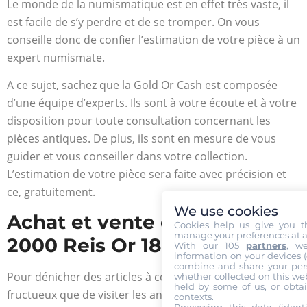
Le monde de la numismatique est en effet très vaste, il
est facile de s’y perdre et de se tromper. On vous
conseille donc de confier l’estimation de votre pièce à un
expert numismate.
A ce sujet, sachez que la Gold Or Cash est composée
d’une équipe d’experts. Ils sont à votre écoute et à votre
disposition pour toute consultation concernant les
pièces antiques. De plus, ils sont en mesure de vous
guider et vous conseiller dans votre collection.
L’estimation de votre pièce sera faite avec précision et
ce, gratuitement.
We use cookies
Achat et vente d’une pièce
Cookies help us give you t
manage your preferences at a
2000 Reis Or 1864 à 1888
With our 105
partners
, w
information on your devices (co
combine and share your pers
Pour dénicher des articles à collectionner, rien n’est plus
whether collected on this web
held by some of us, or obtai
fructueux que de visiter les antiquaires. Pour les pièces
contexts.
Processing this data (identi