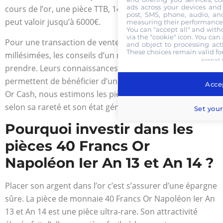
ads across your devices and 
cours de l’or, une pièce TTB, 14 large, frappée à Turin
post, SMS, phone, audio, and
peut valoir jusqu’à 6000€.
measuring their performance,
You can "accept all" and with
via the "cookie" icon
. You can 
Pour une transaction de vente et d’achat de pièces
and object to processing acti
These choices remain valid fo
millésimées, les conseils d’un numismate sont bons à
powered 
prendre. Leurs connaissances accrues dans ce domaine
permettent de bénéficier d’un prix attractif. Chez Gold
Accep
Or Cash, nous estimons les pièces et donnons un prix
selon sa rareté et son état général de conservation.
Set your
Pourquoi investir dans les
pièces 40 Francs Or
Napoléon Ier An 13 et An 14 ?
Placer son argent dans l’or c’est s’assurer d’une épargne
sûre. La pièce de monnaie 40 Francs Or Napoléon Ier An
13 et An 14 est une pièce ultra-rare. Son attractivité