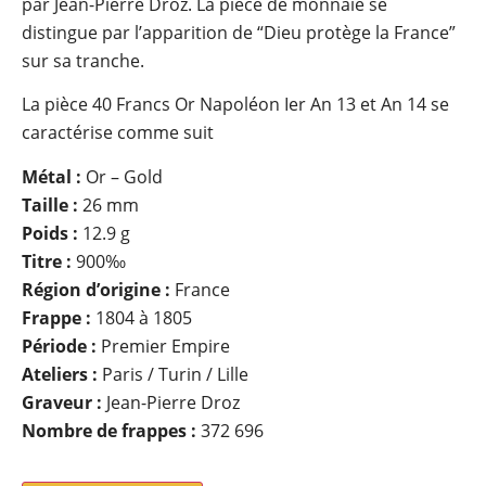
par Jean-Pierre Droz. La pièce de monnaie se
distingue par l’apparition de “Dieu protège la France”
sur sa tranche.
La pièce 40 Francs Or Napoléon Ier An 13 et An 14 se
caractérise comme suit
Métal :
Or – Gold
Taille :
26 mm
Poids :
12.9 g
Titre :
900‰
Région d’origine :
France
Frappe :
1804 à 1805
Période :
Premier Empire
Ateliers :
Paris / Turin / Lille
Graveur :
Jean-Pierre Droz
Nombre de frappes :
372 696