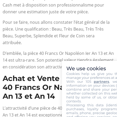
Cash met à disposition son professionnalisme pour
donner une estimation juste de votre pièce.
Pour se faire, nous allons constater l’état général de la
pièce. Une qualification : Beau, Très Beau, Très Très
Beau, Superbe, Splendide et Fleur de Coin sera
attribuée.
D’emblée, la pièce 40 Francs Or Napoléon Ier An 13 et An
14 est ultra-rare. Son potentiel valeur tiendra également
en considération son attractivité élevée.
We use cookies
Cookies help us give you t
Achat et Vente d’une pièce
manage your preferences at a
With our 105
partners
, w
40 Francs Or Napoléon Ier
information on your devices (co
combine and share your pers
whether collected on this web
An 13 et An 14
held by some of us, or obtai
contexts.
Processing this data (identi
L’attractivité d’une pièce de 40 Francs Or Napoléon Ier
purchases, loyalty program
emails, phone, precise geoloc
An 13 et An 14 est exceptionnellement élevée. Suivant le
and offering you services, c