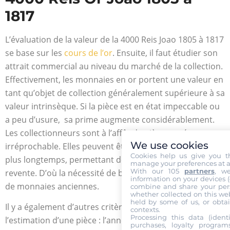
1817
L’évaluation de la valeur de la 4000 Reis Joao 1805 à 1817
se base sur les
cours de l’or
. Ensuite, il faut étudier son
attrait commercial au niveau du marché de la collection.
Effectivement, les monnaies en or portent une valeur en
tant qu’objet de collection généralement supérieure à sa
valeur intrinsèque. Si la pièce est en état impeccable ou
a peu d’usure, sa prime augmente considérablement.
Les collectionneurs sont à l’affût de pièces en état
We use cookies
irréprochable. Elles peuvent être conservées encore
Cookies help us give you t
plus longtemps, permettant de faire un grand profit à la
manage your preferences at a
With our 105
partners
, w
revente. D’où la nécessité de bien préserver les pièces
information on your devices (co
de monnaies anciennes.
combine and share your pers
whether collected on this web
held by some of us, or obtai
Il y a également d’autres critères à considérer lors de
contexts.
Processing this data (identi
l’estimation d’une pièce : l’année d’émission, la rareté du
purchases, loyalty program