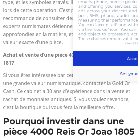
type, et les symboles gravés. Il est facile de se tromper
emails, phone, precise geoloc
and offering you services, c
lors de cette opération. C’est pour cela que l’on vous
ads across your devices and 
post, SMS, phone, audio, and
recommande de consulter des professionnels. Les
measuring their performance,
You can "accept all" and with
experts numismates détiennent des connaissances
via the "cookie" icon
. You can 
approfondies en la matière, et peuvent en effet définir la
and object to processing acti
These choices remain valid fo
valeur exacte d’une pièce.
powered 
Achat et vente d’une pièce 4000 Reis Or Joao 1805 à
Accep
1817
Set your
Si vous êtes intéressée par cette pièce de monnaie qui a
une grande valeur numismatique, contactez la Gold Or
Cash. Ce cabinet a 30 ans d’expérience dans la vente et
rachat de monnaies antiques. Si vous voulez revendre,
c’est la boutique qui vous fera la meilleure offre.
Pourquoi investir dans une
pièce 4000 Reis Or Joao 1805