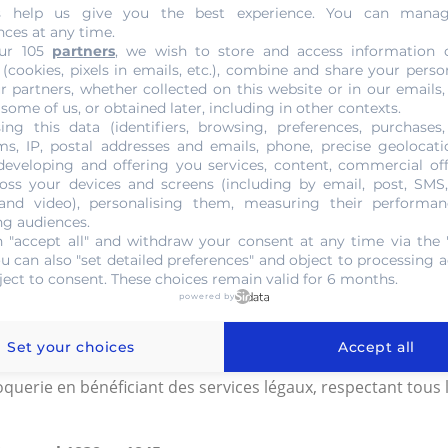
s help us give you the best experience. You can mana
 la rareté et l’état de conservation. Pour ce dernier, la v
nces at any time.
ur 105
partners
, we wish to store and access information 
suivantes :
 (cookies, pixels in emails, etc.), combine and share your perso
r partners, whether collected on this website or in our emails,
et qu’elle possède de nombreux coups et rayures.
 some of us, or obtained later, including in other contexts.
e des chocs et des rayures visibles à l’œil.
ing this data (identifiers, browsing, preferences, purchases,
s, IP, postal addresses and emails, phone, precise geolocatio
u’elle est facilement identifiable.
developing and offering you services, content, commercial of
e affiche des éraflures visibles à la loupe.
oss your devices and screens (including by email, post, SMS
 montre aucun défaut visible à l’œil.
 and video), personalising them, measuring their performan
ng audiences.
un coin neuf, fabriquée pour être préservée de toute circulat
 "accept all" and withdraw your consent at any time via the 
ugal – 1838 et 1845
ou can also "set detailed preferences" and object to processing ac
ject to consent. These choices remain valid for 6 months.
 de pièces de monnaie ancienne, de bijoux et de métaux préc
powered by
dez-vous directement à notre boutique. Nous disposons des
aissances sur le marché de la numismatique.
Set your choices
Accept all
oquerie en bénéficiant des services légaux, respectant tous 