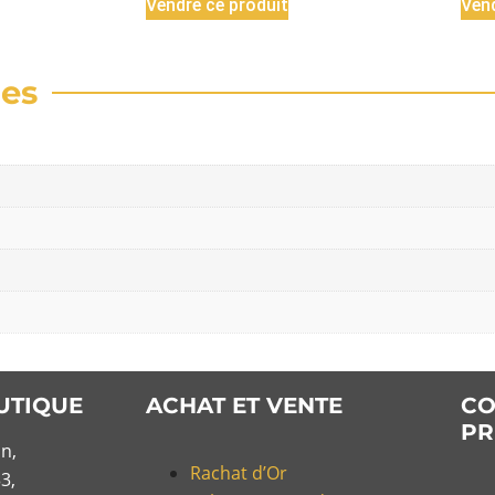
Vendre ce produit
Vend
res
UTIQUE
ACHAT ET VENTE
CO
PR
n,
Rachat d’Or
3,