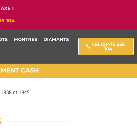
AXE !
55 104
OTS
MONTRES
DIAMANTS
+32 (0)475 555
104
IEMENT CASH
 1838 et 1845
5