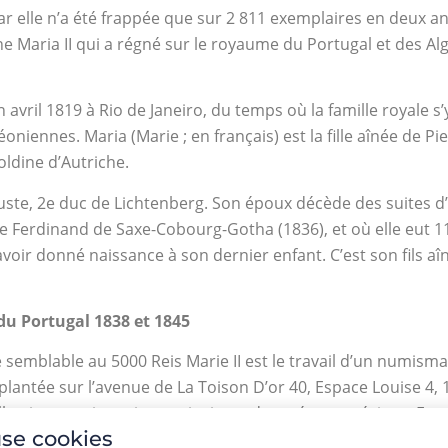
car elle n’a été frappée que sur 2 811 exemplaires en deux 
ine Maria II qui a régné sur le royaume du Portugal et des Al
avril 1819 à Rio de Janeiro, du temps où la famille royale s’y 
oniennes. Maria (Marie ; en français) est la fille aînée de Pi
oldine d’Autriche.
guste, 2e duc de Lichtenberg. Son époux décède des suites d
se Ferdinand de Saxe-Cobourg-Gotha (1836), et où elle eut 
ir donné naissance à son dernier enfant. C’est son fils aîné
 du Portugal 1838 et 1845
 semblable au 5000 Reis Marie II est le travail d’un numisma
lantée sur l’avenue de La Toison D’or 40, Espace Louise 4, 
ollection numismatiques ainsi que des métaux précieux. For
se cookies
le juste prix de votre pièce.