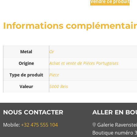
Vendre ce produit
Informations complémentai
Metal
Or
Origine
Achat et vente de Pièces Portugaises
Type de produit
Piece
Valeur
5000 Reis
NOUS CONTACTER
ALLER EN BO
Mobile:
+32 475 555 104
Galerie Ravenstei
Boutique numéro 3