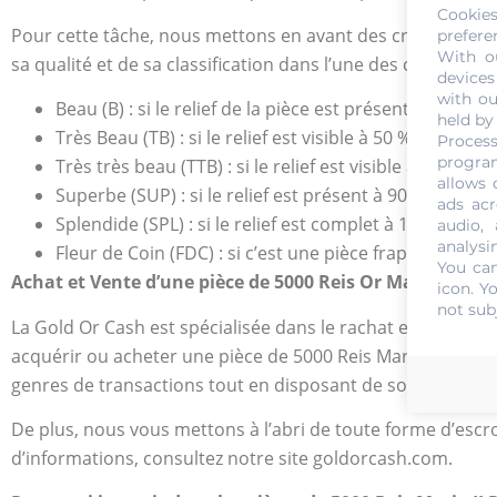
Cookie
Pour cette tâche, nous mettons en avant des critères comme
prefere
With o
sa qualité et de sa classification dans l’une des catégories 
devices
with ou
Beau (B) : si le relief de la pièce est présent à 25% 
held by
Très Beau (TB) : si le relief est visible à 50 % et montr
Process
program
Très très beau (TTB) : si le relief est visible à 75% et q
allows 
Superbe (SUP) : si le relief est présent à 90% et qu’ell
ads acr
Splendide (SPL) : si le relief est complet à 100% et ne
audio,
analysi
Fleur de Coin (FDC) : si c’est une pièce frappée avec 
You can
Achat et Vente d’une pièce de 5000 Reis Or Marie II Port
icon
. Y
not sub
La Gold Or Cash est spécialisée dans le rachat et la vente
acquérir ou acheter une pièce de 5000 Reis Marie II, ren
genres de transactions tout en disposant de solides conn
De plus, nous vous mettons à l’abri de toute forme d’escr
d’informations, consultez notre site goldorcash.com.