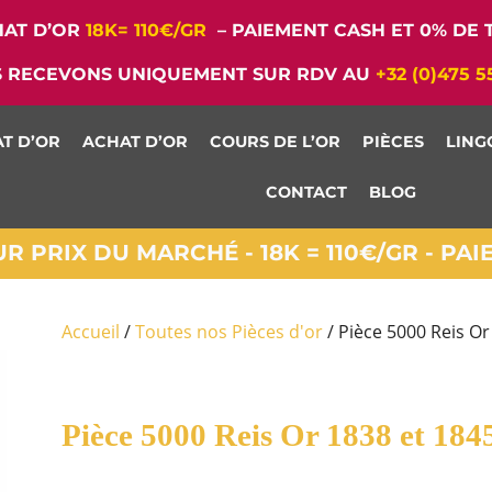
AT D’OR
18K= 110€/GR
– PAIEMENT CASH ET 0% DE T
 RECEVONS UNIQUEMENT SUR RDV AU
+32 (0)475 5
T D’OR
ACHAT D’OR
COURS DE L’OR
PIÈCES
LING
CONTACT
BLOG
 PRIX DU MARCHÉ - 18K = 110€/GR - PA
Accueil
/
Toutes nos Pièces d'or
/ Pièce 5000 Reis Or
Pièce 5000 Reis Or 1838 et 184