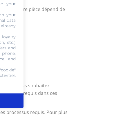
ge your
aleur de votre pièce dépend de
on your
nal data
 already
 loyalty
n, etc.)
fers and
, phone,
ce, and
ion.
"cookie"
tivities
ieux. Si vous souhaitez
 agréments requis dans ces
les processus requis. Pour plus