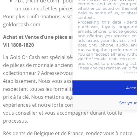
FDC (Fleur de Coin) : pour les pièces frappées avec
combine and share your pers
un coin neuf et les pièces de collection.
whether collected on this web
held by some of us, or obtai
Pour plus d’informations, visitez notre site
contexts.
Processing this data (identi
goldorcash.com.
purchases, loyalty program
emails, phone, precise geoloc
and offering you services, c
Achat et Vente d’une pièce en Or 8 Escudos Ferdinand
ads across your devices and 
VII 1808-1820
post, SMS, phone, audio, and
measuring their performance,
You can "accept all" and with
La Gold Or Cash est spécialisée dans la vente et le rachat
via the "cookie" icon
. You can 
and object to processing acti
de pièces de monnaie ancienne. Êtes-vous un
These choices remain valid fo
collectionneur ? Adressez-vous directement à notre
powered 
établissement. Nous vous assurons des transactions
Accep
respectant toutes les formalités requises avec un bon
prix à la clé. Nous mettons également à disposition nos
Set your
expériences et notre forte connaissance du milieu pour
vous conseiller et vous accompagner durant tout le
processus.
Résidents de Belgique et de France, rendez-vous à notre