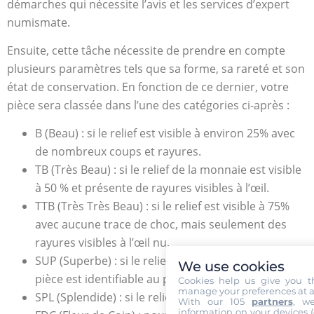
démarches qui nécessite l’avis et les services d’expert
numismate.
Ensuite, cette tâche nécessite de prendre en compte
plusieurs paramètres tels que sa forme, sa rareté et son
état de conservation. En fonction de ce dernier, votre
pièce sera classée dans l’une des catégories ci-après :
B (Beau) : si le relief est visible à environ 25% avec
de nombreux coups et rayures.
TB (Très Beau) : si le relief de la monnaie est visible
à 50 % et présente de rayures visibles à l’œil.
TTB (Très Très Beau) : si le relief est visible à 75%
avec aucune trace de choc, mais seulement des
rayures visibles à l’œil nu.
SUP (Superbe) : si le relief est visible à 90% et la
We use cookies
pièce est identifiable au premier coup d’œil.
Cookies help us give you t
manage your preferences at a
SPL (Splendide) : si le relief est complet à 100 %.
With our 105
partners
, w
information on your devices (co