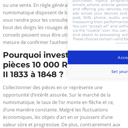
purchases, loyalty program
ou une vente. En règle générale, les experts de la
emails, phone, precise geoloc
and offering you services, c
numismatique disposent de boutiques où vous pouvez
ads across your devices and 
post, SMS, phone, audio, and
vous rendre pour les consulter. Ils connaissent sur le
measuring their performance,
You can "accept all" and with
bout des doigts les rouages de ce marché et leurs
via the "cookie" icon
. You can 
conseils peuvent vous être utiles. En outre, ils sont en
and object to processing acti
These choices remain valid fo
mesure de confirmer l’authenticité d’une pièce.
powered 
Pourquoi investir dans les
Accep
pièces 10 000 Reis Or Pedro
Set your
II 1833 à 1848 ?
Collectionner des pièces en or représente une
opportunité d’intérêt assurée. Sur le marché de la
numismatique, le taux de l’or monte en flèche et ce,
d’une manière constante. Malgré les fluctuations
économiques, les objets d’art en or jouissent d’une
valeur sûre et progressive. De plus, contrairement aux