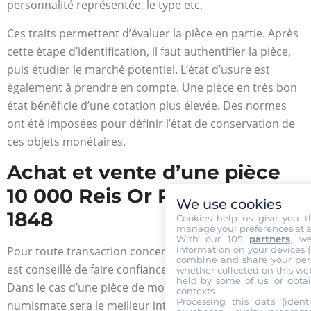
personnalité représentée, le type etc.
Ces traits permettent d’évaluer la pièce en partie. Après
cette étape d’identification, il faut authentifier la pièce,
puis étudier le marché potentiel. L’état d’usure est
également à prendre en compte. Une pièce en très bon
état bénéficie d’une cotation plus élevée. Des normes
ont été imposées pour définir l’état de conservation de
ces objets monétaires.
Achat et vente d’une pièce
10 000 Reis Or Pedro II 1833 à
We use cookies
1848
Cookies help us give you t
manage your preferences at a
With our 105
partners
, w
information on your devices (co
Pour toute transaction concernant des articles en or, il
combine and share your pers
est conseillé de faire confiance à des professionnels.
whether collected on this web
held by some of us, or obtai
Dans le cas d’une pièce de monnaie, un expert
contexts.
Processing this data (identi
numismate sera le meilleur interlocuteur pour un achat