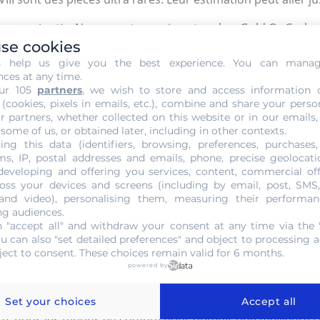
tée avec minutie. Nos experts numismates chez Gold Or Cash
se cookies
e l’or.
s help us give you the best experience. You can mana
at général de conservation de la pièce, son année de fabrica
nces at any time.
ur 105
partners
, we wish to store and access information 
xception de la frappe. Nous prendrons en compte toutes ces in
 (cookies, pixels in emails, etc.), combine and share your perso
r partners, whether collected on this website or in our emails,
 pour Beau, TB pour Très Beau, TTB pour Très Très Beau, SU
 some of us, or obtained later, including in other contexts.
ing this data (identifiers, browsing, preferences, purchases,
s, IP, postal addresses and emails, phone, precise geolocatio
tent l’attribution de sa potentielle valeur.
developing and offering you services, content, commercial of
oss your devices and screens (including by email, post, SMS
 Francs Or Louis XVIII
 and video), personalising them, measuring their performan
ng audiences.
 "accept all" and withdraw your consent at any time via the 
récieux, Gold Or Cash est là pour vous aider à valoriser vo
ou can also "set detailed preferences" and object to processing ac
a recherchées avec une rareté exceptionnelle. Nous proposon
ject to consent. These choices remain valid for 6 months.
powered by
ns cette démarche marchande.
 une estimation au préalable. Toutes les informations spéci
Set your choices
Accept all
vité, nous les tenons en compte pour obtenir une meilleure 