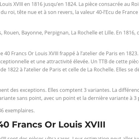
Louis XVIII en 1816 jusqu’en 1824. La pièce consacrée au Roi L
 du roi, tête nue et à son revers, la valeur 40-l’Ecu de Fran
s, Rouen, Bayonne, Perpignan, La Rochelle et Lille. En 1816, 
.
40 Francs Or Louis XVIII frappé à l’atelier de Paris en 1823. 
ptionnelle et une attractivité élevée. Un TTB de cette pièce
de 1822 à l’atelier de Paris et celle de La Rochelle. Elles s
ment des exceptions. Elles comptent 3 variantes. La différe
 variante sans point, avec un point et la dernière variante à 3
486 exemplaires.
40 Francs Or Louis XVIII
III sont des pièces ultra rares. Leur estimation peut aller j