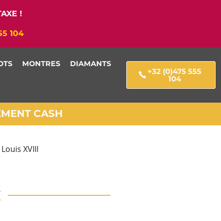
AXE !
55 104
OTS
MONTRES
DIAMANTS
+32 (0)475 555
104
IEMENT CASH
Louis XVIII
I