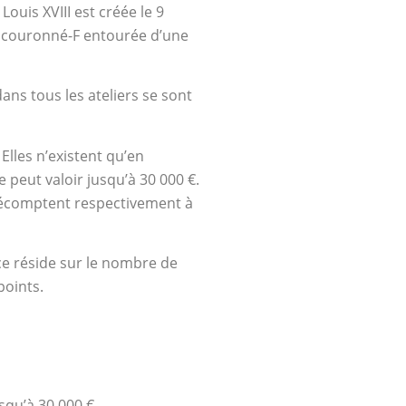
ouis XVIII est créée le 9
ce couronné-F entourée d’une
dans tous les ateliers se sont
Elles n’existent qu’en
 peut valoir jusqu’à 30 000 €.
e décomptent respectivement à
nce réside sur le nombre de
 points.
usqu’à 30 000 €.