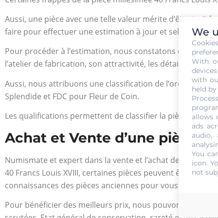
Aussi, une pièce avec une telle valeur mérite d’être trai
We u
faire pour effectuer une estimation à jour et selon le prix d
Cookie
Pour procéder à l’estimation, nous constatons d’abord l’ét
prefere
With o
l’atelier de fabrication, son attractivité, les détails d’e
devices
with ou
Aussi, nous attribuons une classification de l’ordre de B
held by
Splendide et FDC pour Fleur de Coin.
Process
program
Les qualifications permettent de classifier la pièce et facili
allows 
ads acr
Achat et Vente d’une pièce 40
audio,
analysi
You can
Numismate et expert dans la vente et l’achat des métaux p
icon
. Y
40 Francs Louis XVIII, certaines pièces peuvent être ultr
not sub
connaissances des pièces anciennes pour vous aider da
Pour bénéficier des meilleurs prix, nous pouvons effectuer
scrutées. Etat général de conservation, rareté et attracti