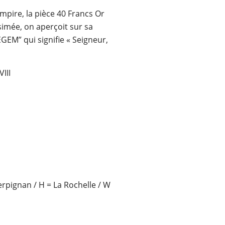
mpire, la pièce 40 Francs Or
ésimée, on aperçoit sur sa
EM” qui signifie « Seigneur,
III
erpignan / H = La Rochelle / W