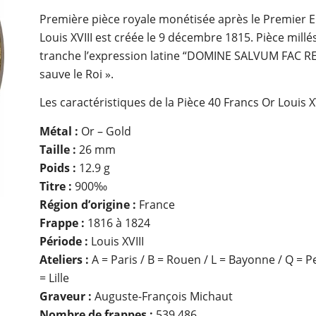
Première pièce royale monétisée après le Premier E
Louis XVIII est créée le 9 décembre 1815. Pièce mill
tranche l’expression latine “DOMINE SALVUM FAC REG
sauve le Roi ».
Les caractéristiques de la Pièce 40 Francs Or Louis XV
Métal :
Or – Gold
Taille :
26 mm
Poids :
12.9 g
Titre :
900‰
Région d’origine :
France
Frappe :
1816 à 1824
Période :
Louis XVIII
Ateliers :
A = Paris / B = Rouen / L = Bayonne / Q = P
= Lille
Graveur :
Auguste-François Michaut
Nombre de frappes :
539 486