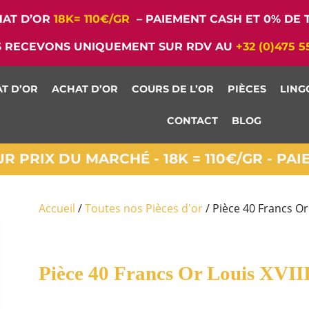
AT D’OR
18K= 110€/GR
– PAIEMENT CASH ET 0% DE T
 RECEVONS UNIQUEMENT SUR RDV AU
+32 (0)475 5
T D’OR
ACHAT D’OR
COURS DE L’OR
PIÈCES
LING
CONTACT
BLOG
 PRIX DU MARCHÉ - 18K = 110€/GR - PA
Accueil
/
Toutes nos Pièces d'or
/ Pièce 40 Francs Or 
Pièce 40 Francs Or Louis XVII