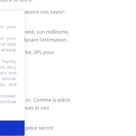
 mettent en œuvre nos savoir-
ge your
tion, sa rareté, son millésime,
on your
formations durant l’estimation.
nal data
 already
P pour Superbe, SPL pour
 loyalty
n, etc.)
fers and
, phone,
ce, and
"cookie"
tre pièce en or. Comme la pièce
tivities
s nos maîtrises et nos
fiques à la pièce seront
cotation.