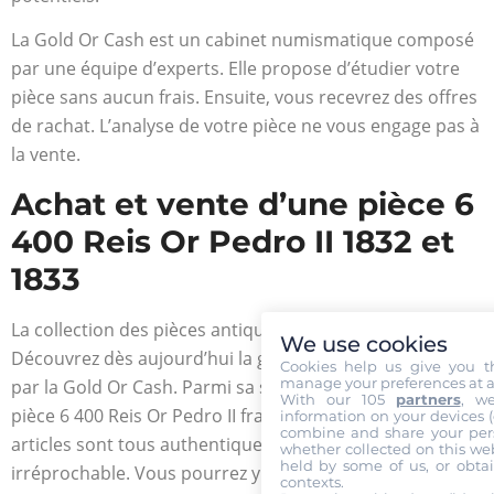
La Gold Or Cash est un cabinet numismatique composé
par une équipe d’experts. Elle propose d’étudier votre
pièce sans aucun frais. Ensuite, vous recevrez des offres
de rachat. L’analyse de votre pièce ne vous engage pas à
la vente.
Achat et vente d’une pièce 6
400 Reis Or Pedro II 1832 et
1833
La collection des pièces antiques vous intéresse ?
We use cookies
Découvrez dès aujourd’hui la grande gamme proposée
Cookies help us give you t
manage your preferences at a
par la Gold Or Cash. Parmi sa sélection se trouve la
With our 105
partners
, w
pièce 6 400 Reis Or Pedro II frappé de 1832 à 1833. Les
information on your devices (co
combine and share your pers
articles sont tous authentiques et gardés dans un état
whether collected on this web
held by some of us, or obtai
irréprochable. Vous pourrez y dénicher des
contexts.