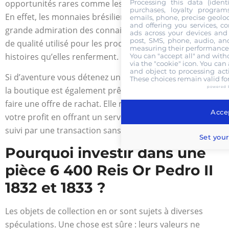
opportunités rares comme les pièces d’or brésiliennes.
Processing this data (identi
purchases, loyalty program
En effet, les monnaies brésiliennes font l’objet d’une
emails, phone, precise geoloc
and offering you services, c
grande admiration des connaisseurs. Ce, à cause de l’or
ads across your devices and 
post, SMS, phone, audio, and
de qualité utilisé pour les produire mais aussi, de par les
measuring their performance,
histoires qu’elles renferment.
You can "accept all" and with
via the "cookie" icon
. You can 
and object to processing acti
Si d’aventure vous détenez un exemplaire de cette pièce,
These choices remain valid fo
powered 
la boutique est également prête à vous accueillir et vous
faire une offre de rachat. Elle met son savoir-faire à
Accep
votre profit en offrant un service rapide et impeccable,
suivi par une transaction sans complication.
Set your
Pourquoi investir dans une
pièce 6 400 Reis Or Pedro II
1832 et 1833 ?
Les objets de collection en or sont sujets à diverses
spéculations. Une chose est sûre : leurs valeurs ne