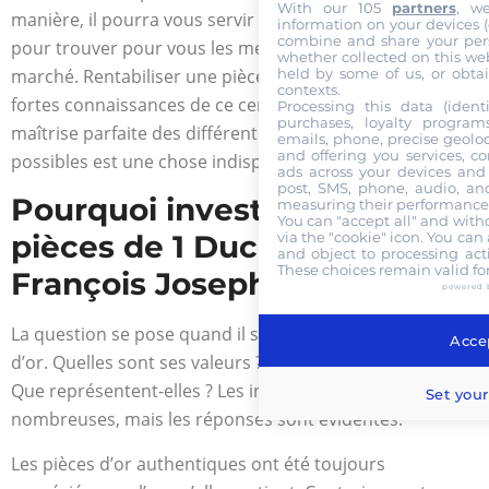
With our 105
partners
, w
manière, il pourra vous servir de guide et de conseiller
information on your devices (co
combine and share your pers
pour trouver pour vous les meilleures opportunités du
whether collected on this web
marché. Rentabiliser une pièce requiert en effet, de
held by some of us, or obtai
contexts.
fortes connaissances de ce cercle parfois impitoyable. La
Processing this data (identi
purchases, loyalty program
maîtrise parfaite des différentes configurations
emails, phone, precise geoloc
and offering you services, c
possibles est une chose indispensable.
ads across your devices and 
post, SMS, phone, audio, and
Pourquoi investir dans les
measuring their performance,
You can "accept all" and with
via the "cookie" icon
. You can 
pièces de 1 Ducat Or
and object to processing acti
These choices remain valid fo
François Joseph I 1866 ?
powered 
La question se pose quand il s’agit d’aborder les pièces
Accep
d’or. Quelles sont ses valeurs ? Sont-elles rentables ?
Que représentent-elles ? Les interrogations sont
Set your
nombreuses, mais les réponses sont évidentes.
Les pièces d’or authentiques ont été toujours