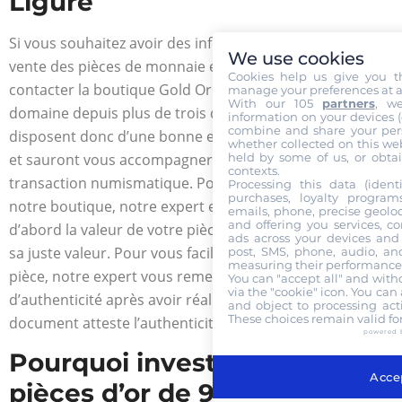
Ligure
Si vous souhaitez avoir des informations sur l’achat et la
We use cookies
vente des pièces de monnaie en or, n’hésitez pas à
Cookies help us give you t
contacter la boutique Gold Or Cash. Elle opère dans ce
manage your preferences at a
With our 105
partners
, w
domaine depuis plus de trois décennies. Nos experts
information on your devices (co
combine and share your pers
disposent donc d’une bonne expérience professionnelle
whether collected on this web
held by some of us, or obtai
et sauront vous accompagner à chaque étape de votre
contexts.
transaction numismatique. Pour réaliser une vente dans
Processing this data (identi
purchases, loyalty program
notre boutique, notre expert en estimation détermine
emails, phone, precise geoloc
and offering you services, c
d’abord la valeur de votre pièce d’or afin de la racheter à
ads across your devices and 
sa juste valeur. Pour vous faciliter la revente de votre
post, SMS, phone, audio, and
measuring their performance,
pièce, notre expert vous remet son certificat
You can "accept all" and with
via the "cookie" icon
. You can 
d’authenticité après avoir réalisé votre achat. Ce
and object to processing acti
These choices remain valid fo
document atteste l’authenticité de la pièce.
powered 
Pourquoi investir dans les
Accep
pièces d’or de 96 Lire –