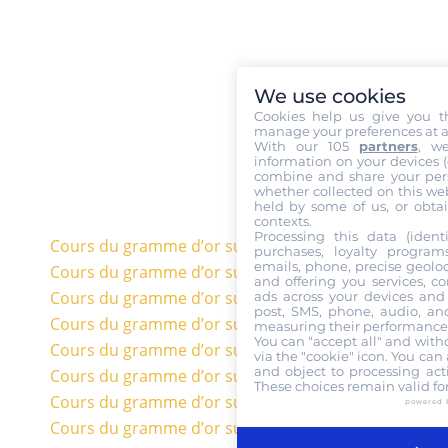
We use cookies
Cookies help us give you t
manage your preferences at a
With our 105
partners
, w
information on your devices (co
combine and share your pers
whether collected on this web
held by some of us, or obtai
contexts.
Processing this data (identi
Cours du gramme d’or sur 20 ans en euros
purchases, loyalty program
emails, phone, precise geoloc
Cours du gramme d’or sur 10 ans en euros
and offering you services, c
Cours du gramme d’or sur 5 ans en euros
ads across your devices and 
post, SMS, phone, audio, and
Cours du gramme d’or sur 3 ans en euros
measuring their performance,
You can "accept all" and with
Cours du gramme d’or sur 1 an en euros
via the "cookie" icon
. You can 
and object to processing acti
Cours du gramme d’or sur 6 mois en euros
These choices remain valid fo
Cours du gramme d’or sur 3 mois en euros
powered 
Cours du gramme d’or sur 1 mois en euros