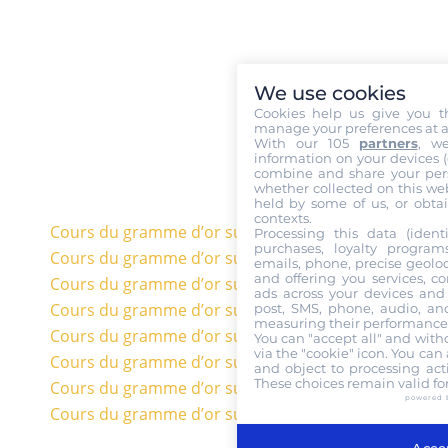
We use cookies
Cookies help us give you t
manage your preferences at a
With our 105
partners
, w
information on your devices (co
combine and share your pers
whether collected on this web
held by some of us, or obtai
contexts.
Cours du gramme d’or sur 20 ans en euros
Processing this data (identi
purchases, loyalty program
Cours du gramme d’or sur 10 ans en euros
emails, phone, precise geoloc
and offering you services, c
Cours du gramme d’or sur 5 ans en euros
ads across your devices and 
Cours du gramme d’or sur 3 ans en euros
post, SMS, phone, audio, and
measuring their performance,
Cours du gramme d’or sur 1 an en euros
You can "accept all" and with
via the "cookie" icon
. You can 
Cours du gramme d’or sur 6 mois en euros
and object to processing acti
These choices remain valid fo
Cours du gramme d’or sur 3 mois en euros
powered 
Cours du gramme d’or sur 1 mois en euros
Accep