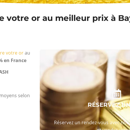
 votre or au meilleur prix à B
re votre or
au
% en France
ASH
s moyens selon
RÉSERVEZ U
Réservez un rendez-vous avec nos 
et vendre votre