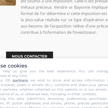
est soumis à une imposition. Celle-ci est prévue
métaux précieux. Vendre or Bayonne implique ai
format de l’or détermine si cette imposition est 
la plus-value réalisée sur ce type d’opération 
aux besoins de l’acquisition relève d’une préca
contribue à l’information de l’investisseur.
NOUS CONTACTER
se cookies
s help us give you the best experience. You can mana
nces at any time.
ur 105
partners
, we wish to store and access information 
 (cookies, pixels in emails, etc.), combine and share your perso
r partners, whether collected on this website or in our emails,
 sans Engagement de votre Or 
 some of us, or obtained later, including in other contexts.
ing this data (identifiers, browsing, preferences, purchases,
s, IP, postal addresses and emails, phone, precise geolocatio
ous comptez en faire un objet de transaction depuis Cagnes s
developing and offering you services, content, commercial of