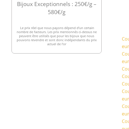
Bijoux Exceptionnels : 250€/g –
580€/g
Le prix réel que nous payons dépend d’un certain
nombre de facteurs. Les prix mentionnés ci-dessus ne
peuvent être utilisés que pour les bijoux que nous
Cou
pouvons revendre et sont donc indépendants du prix
actuel de l’or
eu
Cou
eu
Cou
Cou
Cou
Cou
eu
Cou
eu
Cou
eu