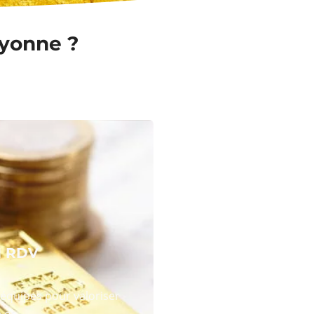
ayonne ?
N RDV
équipes pour valoriser
 or