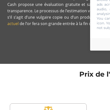
Cash propose une évaluation gratuite et sans engagem
ads acr
audio,
transparence. Le processus de l’estimation va se baser s
analysi
s’il s’agit d’une vulgaire copie ou d’un produit authe
You can
actuel
de l’or fera son grande entrée à la fin de l’évaluat
icon
. Y
not sub
Prix de 