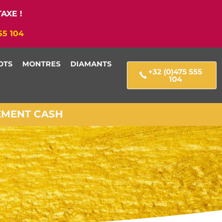
AXE !
55 104
OTS
MONTRES
DIAMANTS
+32 (0)475 555
104
IEMENT CASH