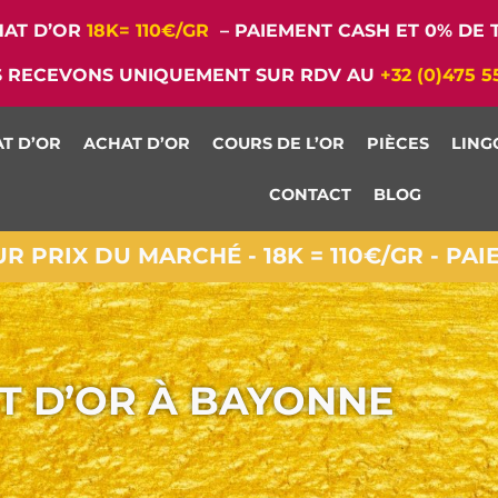
AT D’OR
18K= 110€/GR
– PAIEMENT CASH ET 0% DE T
 RECEVONS UNIQUEMENT SUR RDV AU
+32 (0)475 5
T D’OR
ACHAT D’OR
COURS DE L’OR
PIÈCES
LING
CONTACT
BLOG
 PRIX DU MARCHÉ - 18K = 110€/GR - PA
T D’OR À BAYONNE