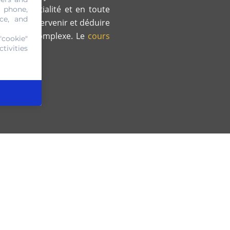
te impartialité et en toute
, phone,
ce, and
ts vont intervenir et déduire
 ciblée et complexe. Le
cours
"cookie"
tivities