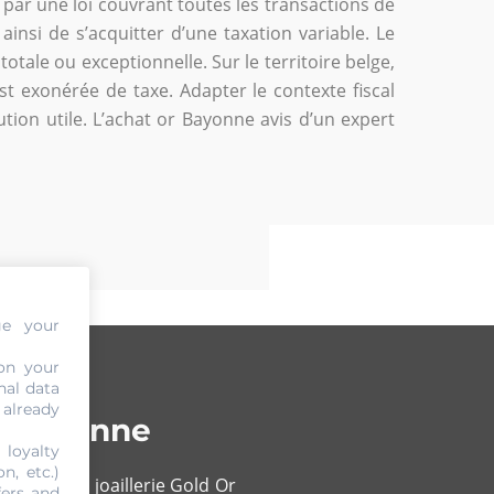
 par une loi couvrant toutes les transactions de
nsi de s’acquitter d’une taxation variable. Le
totale ou exceptionnelle. Sur le territoire belge,
est exonérée de taxe. Adapter le contexte fiscal
ution utile. L’achat or Bayonne avis d’un expert
ge your
on your
nal data
 already
à Bayonne
 loyalty
n, etc.)
ur Mer. la joaillerie Gold Or
fers and