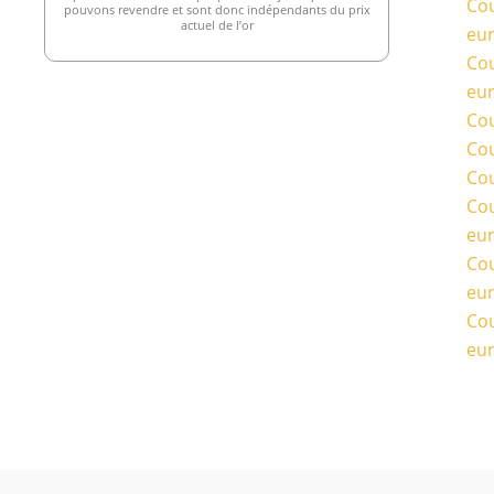
Cou
pouvons revendre et sont donc indépendants du prix
actuel de l’or
eu
Cou
eu
Cou
Cou
Cou
Cou
eu
Cou
eu
Cou
eu