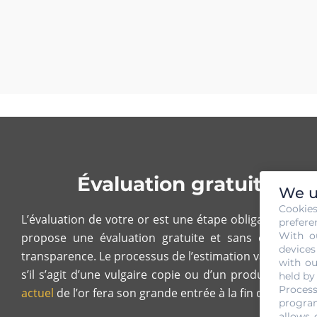
Évaluation gratuite et
We u
Cookie
L’évaluation de votre or est une étape obligatoire si v
prefere
With o
propose une évaluation gratuite et sans engagement
devices
transparence. Le processus de l’estimation va se baser s
with ou
s’il s’agit d’une vulgaire copie ou d’un produit authe
held by
Process
actuel
de l’or fera son grande entrée à la fin de l’évaluat
program
allows 