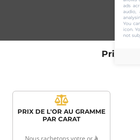
ads acr
audio,
analysi
You can
icon
. Y
not sub
Prix de 
PRIX DE L'OR AU GRAMME
PAR CARAT
Nous rachetons votre or
à