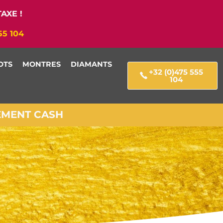
AXE !
55 104
OTS
MONTRES
DIAMANTS
+32 (0)475 555
104
IEMENT CASH