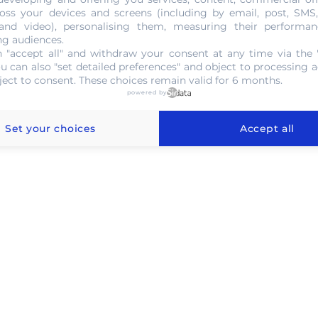
oss your devices and screens (including by email, post, SMS
NOUS CONTACTER
 and video), personalising them, measuring their performan
ng audiences.
 "accept all" and withdraw your consent at any time via the 
ou can also "set detailed preferences" and object to processing ac
ject to consent. These choices remain valid for 6 months.
powered by
l'or au gramme à Chartres
Set your choices
Accept all