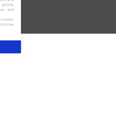
, phone,
ce, and
"cookie"
tivities