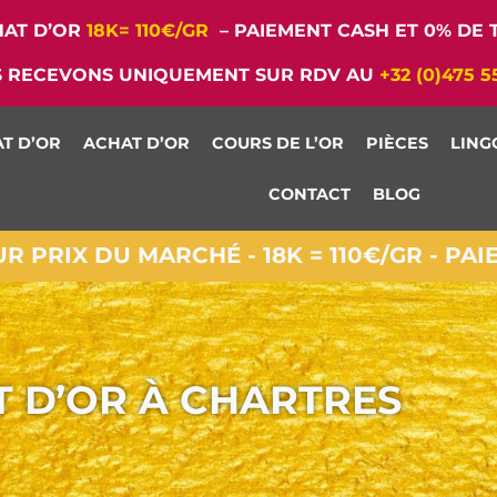
AT D’OR
18K= 110€/GR
– PAIEMENT CASH ET 0% DE T
 RECEVONS UNIQUEMENT SUR RDV AU
+32 (0)475 5
T D’OR
ACHAT D’OR
COURS DE L’OR
PIÈCES
LING
CONTACT
BLOG
 PRIX DU MARCHÉ - 18K = 110€/GR - PA
 D’OR À CHARTRES