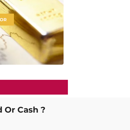
 OR
ld Or Cash ?