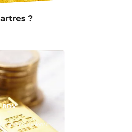
artres ?
N RDV
équipes pour valoriser
 or