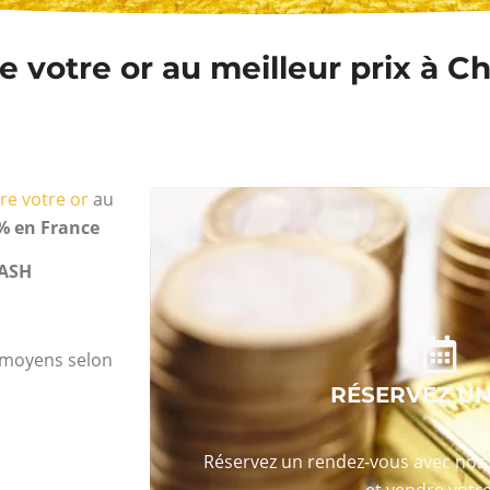
 votre or au meilleur prix à Ch
re votre or
au
% en France
ASH
s moyens selon
RÉSERVEZ U
Réservez un rendez-vous avec nos 
et vendre votre