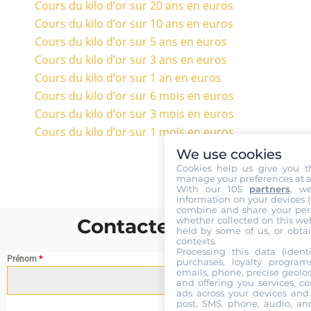
Cours du kilo d’or sur 20 ans en euros
Cours du kilo d’or sur 10 ans en euros
Cours du kilo d’or sur 5 ans en euros
Cours du kilo d’or sur 3 ans en euros
Cours du kilo d’or sur 1 an en euros
Cours du kilo d’or sur 6 mois en euros
Cours du kilo d’or sur 3 mois en euros
Cours du kilo d’or sur 1 mois en euros
We use cookies
Cookies help us give you t
manage your preferences at a
With our 105
partners
, w
information on your devices (co
combine and share your pers
whether collected on this web
Contactez nous
held by some of us, or obtai
contexts.
Processing this data (identi
Prénom
*
purchases, loyalty program
emails, phone, precise geoloc
and offering you services, c
ads across your devices and 
post, SMS, phone, audio, and