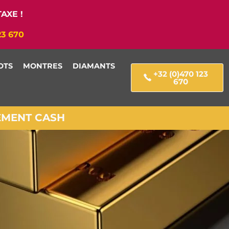
AXE !
23 670
OTS
MONTRES
DIAMANTS
+32 (0)470 123
670
IEMENT CASH