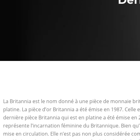
La Britannia est le nom donné à une pièce de monnaie bri
platine. La pièce d’or Britannia a été émise en 1987. Celle 
dernière pièce Britannia qui est en platine a été émise en 
représente l’incarnation féminine du Britannique. Bien qu’e
mise en circulation. Elle n’est pas non plus considérée 