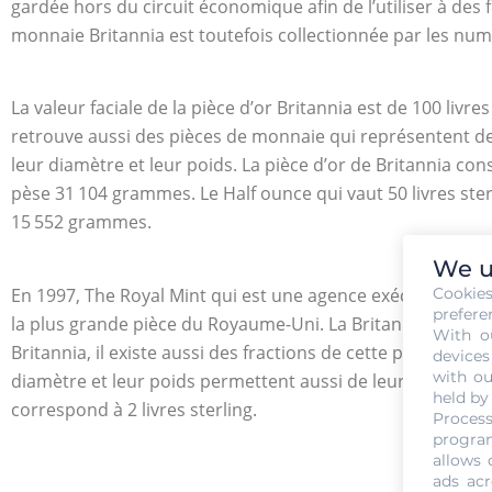
gardée hors du circuit économique afin de l’utiliser à des f
monnaie Britannia est toutefois collectionnée par les nu
La valeur faciale de la pièce d’or Britannia est de 100 livre
retrouve aussi des pièces de monnaie qui représentent des 
leur diamètre et leur poids. La pièce d’or de Britannia 
pèse 31 104 grammes. Le Half ounce qui vaut 50 livres st
15 552 grammes.
We u
En 1997, The Royal Mint qui est une agence exécutive du 
Cookie
prefere
la plus grande pièce du Royaume-Uni. La Britannia d’arge
With o
Britannia, il existe aussi des fractions de cette pièce d’ar
devices
with ou
diamètre et leur poids permettent aussi de leur différencie
held by
correspond à 2 livres sterling.
Process
program
allows 
ads acr