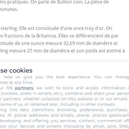
ins pratiques. On parle de Bullion coin. La pièce de
mismates.
s sterling. Elle est constituée d’une once troy d’or. On
fractions de la Britannia. Elles se différencient de par
constituée de one ounce mesure 32,69 mm de diamètre et
erling mesure 27 mm de diamètre et son poids est estimé à
se cookies
Royaume-Uni émet la Britannia en argent. Elle représente
s help us give you the best experience. You can mana
nces at any time.
nt est frappée chaque année. Tout comme la pièce d’or
ur 105
partners
, we wish to store and access information 
gent (1/2 ounce, 1/4 ounce et 1/10 ounce). Seul leur
 (cookies, pixels in emails, etc.), combine and share your perso
r partners, whether collected on this website or in our emails,
r. La valeur faciale de la pièce d’argent Britannia
 some of us, or obtained later, including in other contexts.
ing this data (identifiers, browsing, preferences, purchases,
s, IP, postal addresses and emails, phone, precise geolocatio
developing and offering you services, content, commercial of
oss your devices and screens (including by email, post, SMS