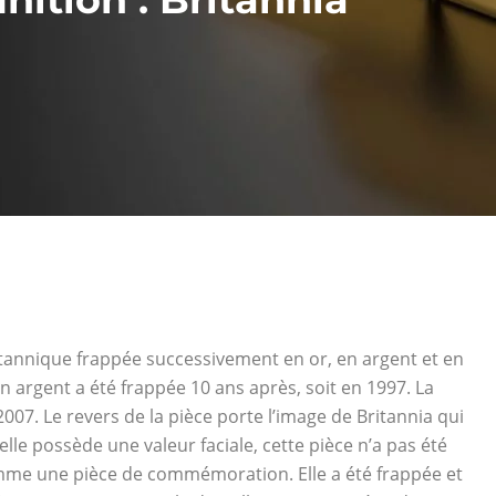
tannique frappée successivement en or, en argent et en
en argent a été frappée 10 ans après, soit en 1997. La
2007. Le revers de la pièce porte l’image de Britannia qui
lle possède une valeur faciale, cette pièce n’a pas été
comme une pièce de commémoration. Elle a été frappée et