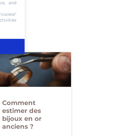
ce, and
"cookie"
tivities
Comment
estimer des
bijoux en or
anciens ?