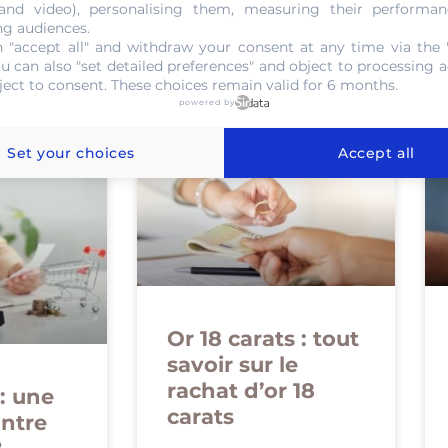
 and video), personalising them, measuring their performan
ng audiences.
 "accept all" and withdraw your consent at any time via the 
ou can also "set detailed preferences" and object to processing ac
 de Blog
ject to consent. These choices remain valid for 6 months.
powered by
Set your choices
Accept all
Or 18 carats : tout
savoir sur le
rachat d’or 18
: une
carats
ontre