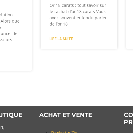
?
Or 18 carats : tout savoir sur
le rachat d’or 18 carats Vous
olution
avez souvent entendu parler
? Alors que
de l’or 18
e
rance, de
LIRE LA SUITE
sseurs
UTIQUE
ACHAT ET VENTE
CO
PR
n,