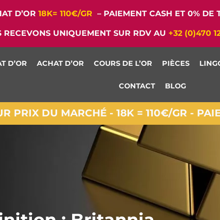
AT D’OR
18K= 110€/GR
– PAIEMENT CASH ET 0% DE T
 RECEVONS UNIQUEMENT SUR RDV AU
+32 (0)470 1
T D’OR
ACHAT D’OR
COURS DE L’OR
PIÈCES
LING
CONTACT
BLOG
 PRIX DU MARCHÉ - 18K = 110€/GR - PA
nition : Britannia