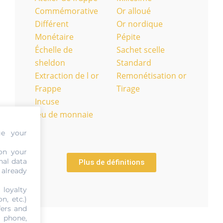
Commémorative
Or alloué
Différent
Or nordique
Monétaire
Pépite
Échelle de
Sachet scelle
sheldon
Standard
Extraction de l or
Remonétisation or
Frappe
Tirage
Incuse
Jeu de monnaie
ge your
on your
nal data
Plus de définitions
 already
 loyalty
n, etc.)
fers and
, phone,