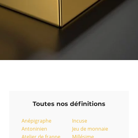
Toutes nos définitions
Anépigraphe
Incuse
Antoninien
Jeu de monnaie
Atelier de frappe
Millésime