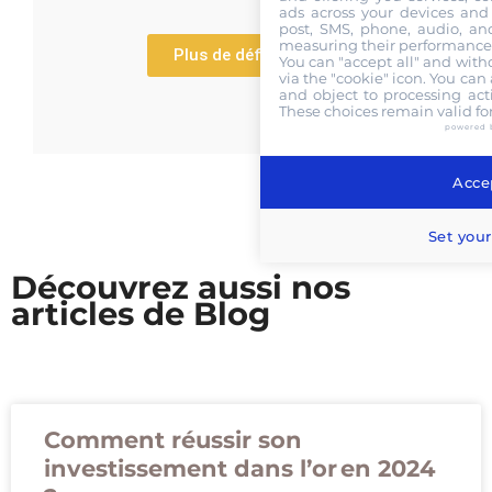
ads across your devices and 
post, SMS, phone, audio, and
measuring their performance,
Plus de définitions
You can "accept all" and with
via the "cookie" icon
. You can 
and object to processing acti
These choices remain valid fo
powered 
Accep
Set your
Découvrez aussi nos
articles de Blog
Comment réussir son
investissement dans l’or en 2024