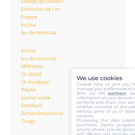
Échelle de sheldon
Extraction de l or
Frappe
Incuse
Jeu de monnaie
Incuse
Jeu de monnaie
Millésime
Or alloué
We use cookies
Or nordique
Cookies help us give you t
manage your preferences at a
Pépite
With our 105
partners
, w
Sachet scelle
information on your devices (co
combine and share your pers
Standard
whether collected on this web
held by some of us, or obtai
Remonétisation or
contexts.
Processing this data (identi
Tirage
purchases, loyalty program
emails, phone, precise geoloc
and offering you services, c