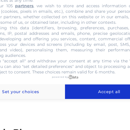
nces at any time.
oins d’une monnaie
ur 105
partners
, we wish to store and access information 
 (cookies, pixels in emails, etc.), combine and share your perso
r partners, whether collected on this website or in our emails,
lection ou en investissement
.
 some of us, or obtained later, including in other contexts.
nirs similaires, vous devez souvent visiter un magasin de
ing this data (identifiers, browsing, preferences, purchases,
s, IP, postal addresses and emails, phone, precise geolocatio
 monnaie locales. Il est également possible de trouver une
developing and offering you services, content, commercial of
 de pièces ou des échanges avec un autre collectionneur.
oss your devices and screens (including by email, post, SMS
lement d’articles supplémentaires achetés par des
 and video), personalising them, measuring their performan
ng audiences.
alement de nouvelles connaissances. La plupart de ces
 "accept all" and withdraw your consent at any time via the 
se rencontrent lors de foires et de ventes aux enchères de
ou can also "set detailed preferences" and object to processing ac
nt les
pièces sont collectées, achetées et vendues
. Les
ject to consent. These choices remain valid for 6 months.
powered by
urs sélections en ligne, offrant aux acheteurs plusieurs
t de confidentialité. Ce sont quelques-uns des principaux
Set your choices
Accept all
neur ou pour un investisseur.