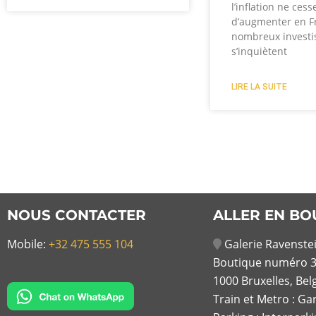
l’inflation ne cess
d’augmenter en F
nombreux investi
s’inquiètent
LIRE LA SUITE
NOUS CONTACTER
ALLER EN BO
Mobile:
+32 475 555 104
Galerie Ravenstei
Boutique numéro 3
1000 Bruxelles, Bel
Train et Metro : Ga