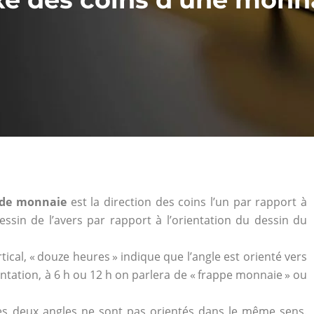
 de monnaie
est la direction des coins l’un par rapport à
 dessin de l’avers par rapport à l’orientation du dessin du
ical, « douze heures » indique que l’angle est orienté vers
rientation, à 6 h ou 12 h on parlera de « frappe monnaie » ou
es deux angles ne sont pas orientés dans le même sens.