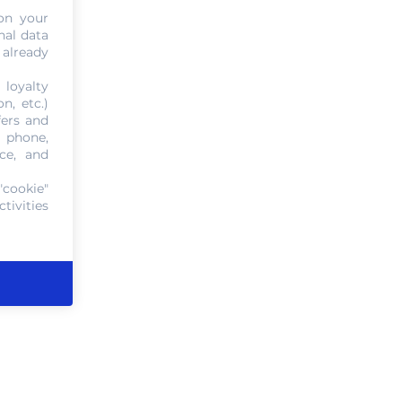
on your
nal data
 already
 loyalty
n, etc.)
fers and
, phone,
ce, and
"cookie"
tivities