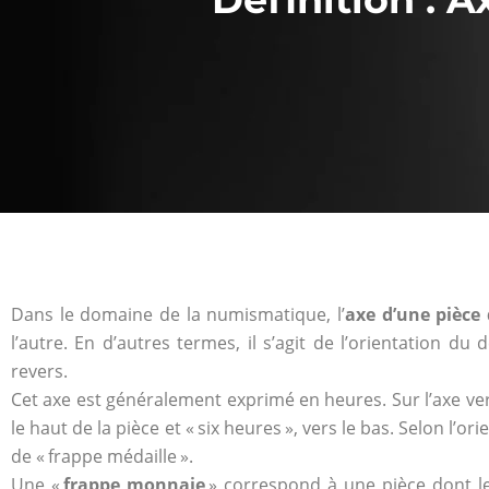
Dans le domaine de la numismatique, l’
axe d’une pièce
l’autre. En d’autres termes, il s’agit de l’orientation du
revers.
Cet axe est généralement exprimé en heures. Sur l’axe vert
le haut de la pièce et « six heures », vers le bas. Selon l’o
de « frappe médaille ».
Une «
frappe monnaie
» correspond à une pièce dont l