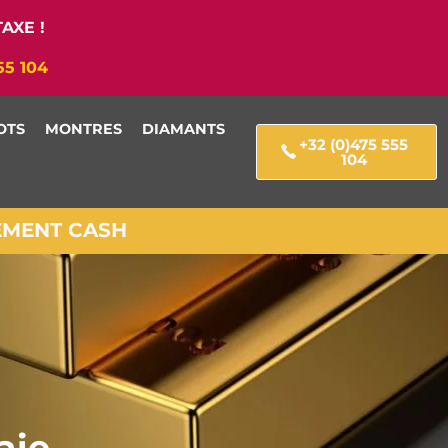
AXE !
55 104
OTS
MONTRES
DIAMANTS
+32 (0)475 555
104
IEMENT CASH
aie