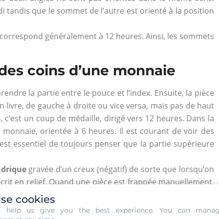
idi tandis que le sommet de l’autre est orienté à la position
correspond généralement à 12 heures. Ainsi, les sommets
 des coins d’une monnaie
rendre la partie entre le pouce et l’index. Ensuite, la pièce
 livre, de gauche à droite ou vice versa, mais pas de haut
 c’est un coup de médaille, dirigé vers 12 heures. Dans la
de monnaie, orientée à 6 heures. Il est courant de voir des
est essentiel de toujours penser que la partie supérieure
ndrique
gravée d’un creux (négatif) de sorte que lorsqu’on
scrit en relief. Quand une pièce est frappée manuellement,
n tenue par le monnayeur (
flan frappé
à l’aide d’un gros
se cookies
 billot qui recueillait le flan à frapper.
s help us give you the best experience. You can mana