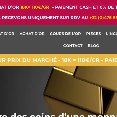
AT D’OR
18K= 110€/GR
– PAIEMENT CASH ET 0% DE T
 RECEVONS UNIQUEMENT SUR RDV AU
+32 (0)475 5
T D’OR
ACHAT D’OR
COURS DE L’OR
PIÈCES
LING
CONTACT
BLOG
 PRIX DU MARCHÉ - 18K = 110€/GR - PA
Axe des coins d’une monn