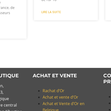
e
rance, de
LIRE LA SUITE
sseurs
UTIQUE
ACHAT ET VENTE
CO
PR
n,
Rachat d’Or
3,
Achat et vente d’Or
gique
Achat et Vente d’Or en
re central
Belgique