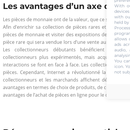
prefere
Les avantages d’un axe des c
With o
devices
with ou
Les pièces de monnaie ont de la valeur, que ce soit en
col
held by
Afin d’enrichir sa collection de pièces rares et de souve
Process
program
pièces de monnaie et visiter des expositions de pièces de
allows 
pièce rare qui sera vendue lors d’une vente aux enchères
ads acr
Les collectionneurs débutants bénéficient non seu
audio,
analysi
collectionneurs plus expérimentés, mais acquièrent ég
You can
interactions se font en face à face. Les collectionneurs 
icon
. Y
pièces. Cependant, Internet a révolutionné la façon do
not sub
collectionneurs et les marchands affichent désormais le
avantages en termes de choix de produits, de commodité e
avantages de l’achat de pièces en ligne pour le collection