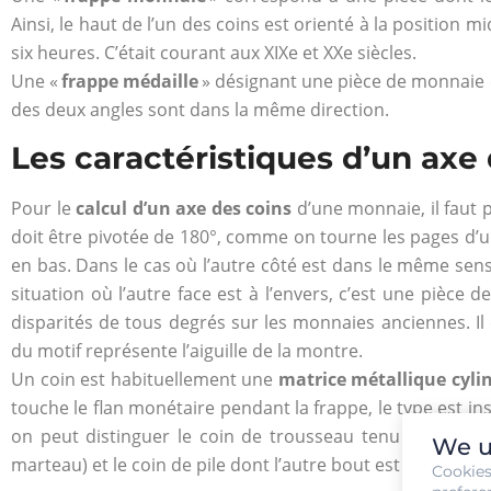
Ainsi, le haut de l’un des coins est orienté à la position m
six heures. C’était courant aux XIXe et XXe siècles.
Une «
frappe médaille
» désignant une pièce de monnaie 
des deux angles sont dans la même direction.
Les caractéristiques d’un axe
Pour le
calcul d’un axe des coins
d’une monnaie, il faut p
doit être pivotée de 180°, comme on tourne les pages d’un
en bas. Dans le cas où l’autre côté est dans le même sens,
situation où l’autre face est à l’envers, c’est une pièce 
disparités de tous degrés sur les monnaies anciennes. Il 
du motif représente l’aiguille de la montre.
Un coin est habituellement une
matrice métallique cyli
touche le flan monétaire pendant la frappe, le type est in
on peut distinguer le coin de trousseau tenu à la mai
We u
marteau) et le coin de pile dont l’autre bout est pris dans un
Cookie