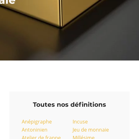
Toutes nos définitions
Anépigraphe
Incuse
Antoninien
Jeu de monnaie
Atelier de frappe
Millésime