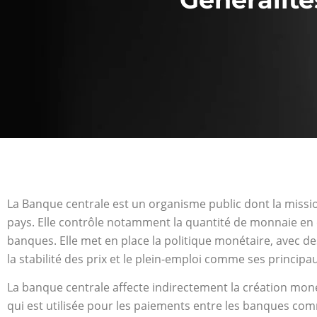
La Banque centrale est un organisme public dont la missi
pays. Elle contrôle notamment la quantité de monnaie en c
banques. Elle met en place la politique monétaire, avec d
la stabilité des prix et le plein-emploi comme ses principau
La banque centrale affecte indirectement la création moné
qui est utilisée pour les paiements entre les banques comm