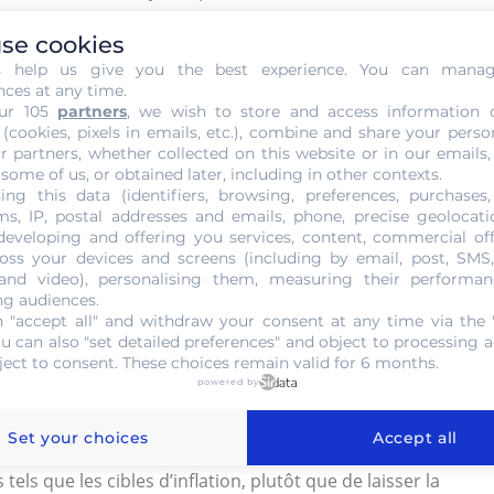
i de nombreux clients le font, la banque ne pourra pas
se cookies
 panique bancaire ou « run » : tous les clients se
s help us give you the best experience. You can mana
 la banque qui peut déclencher de nouvelles faillites dans
nces at any time.
institution qui peut résoudre ce risque en fournissant aux
ur 105
partners
, we wish to store and access information 
pondre à la demande des clients. Ce rôle, comme tous
 (cookies, pixels in emails, etc.), combine and share your perso
r partners, whether collected on this website or in our emails,
ue de générer un aléa moral. Cette mission est
 some of us, or obtained later, including in other contexts.
 la monnaie. Cette question, qui est au cœur des débats
ing this data (identifiers, browsing, preferences, purchases,
s, IP, postal addresses and emails, phone, precise geolocatio
usse la banque centrale à prendre des mesures garantissant
developing and offering you services, content, commercial of
térieur qu’extérieur du pays en passant par la stabilité du
oss your devices and screens (including by email, post, SMS
 and video), personalising them, measuring their performan
ng audiences.
ilité des banques centrales. Elle se mesure par deux
 "accept all" and withdraw your consent at any time via the 
ou can also "set detailed preferences" and object to processing ac
u pouvoir politique et le privilège accordé aux politiques
ject to consent. These choices remain valid for 6 months.
. La banque centrale est assurée par une réglementation
powered by
de cette banque centrale dispose d’un mandat plus long que
ndépendance financière.
Set your choices
Accept all
 tels que les cibles d’inflation, plutôt que de laisser la