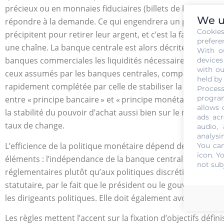
précieux ou en monnaies fiduciaires (billets de banque). S
We u
répondre à la demande. Ce qui engendrera un phénomène de
Cookie
précipitent pour retirer leur argent, et c’est la faillite de
prefere
une chaîne. La banque centrale est alors décrite comme l’
With o
banques commerciales les liquidités nécessaires pour ré
devices
with ou
ceux assumés par les banques centrales, comporte le risq
held by
rapidement complétée par celle de stabiliser la valeur de
Process
program
entre « principe bancaire » et « principe monétaire », po
allows 
la stabilité du pouvoir d’achat aussi bien sur le marché in
ads acr
taux de change.
audio,
analysi
L’efficience de la politique monétaire dépend de la crédib
You can
icon
. Y
éléments : l’indépendance de la banque centrale vis-à-vis d
not sub
réglementaires plutôt qu’aux politiques discrétionnaires
statutaire, par le fait que le président ou le gouverneur 
les dirigeants politiques. Elle doit également avoir une i
Les règles mettent l’accent sur la fixation d’objectifs définis