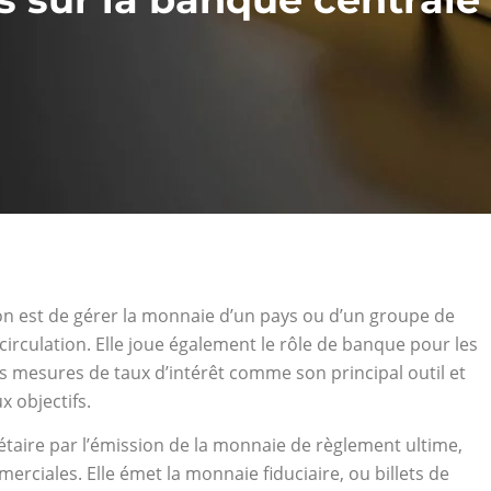
on est de gérer la monnaie d’un pays ou d’un groupe de
irculation. Elle joue également le rôle de banque pour les
es mesures de taux d’intérêt comme son principal outil et
x objectifs.
taire par l’émission de la monnaie de règlement ultime,
erciales. Elle émet la monnaie fiduciaire, ou billets de