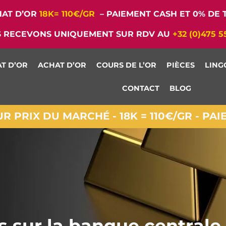
AT D’OR
18K= 110€/GR
– PAIEMENT CASH ET 0% DE T
 RECEVONS UNIQUEMENT SUR RDV AU
+32 (0)475 5
T D’OR
ACHAT D’OR
COURS DE L’OR
PIÈCES
LING
CONTACT
BLOG
 PRIX DU MARCHÉ - 18K = 110€/GR - PA
s sur la banque centrale