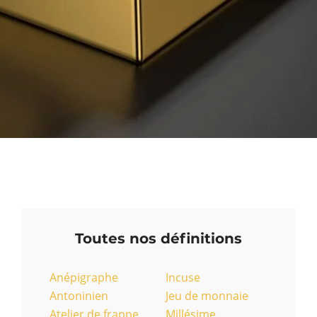
Toutes nos définitions
Anépigraphe
Incuse
Antoninien
Jeu de monnaie
Atelier de frappe
Millésime