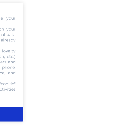
ge your
on your
nal data
 already
 loyalty
n, etc.)
fers and
, phone,
ce, and
"cookie"
tivities