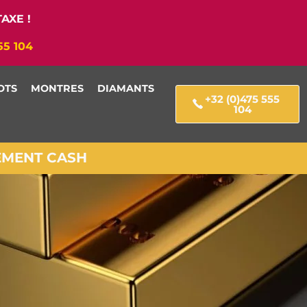
AXE !
55 104
OTS
MONTRES
DIAMANTS
+32 (0)475 555
104
IEMENT CASH