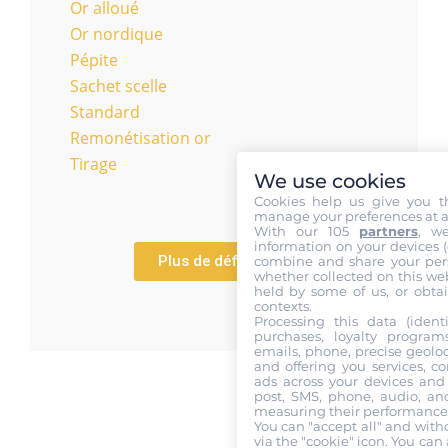
Or alloué
Or nordique
Pépite
Sachet scelle
Standard
Remonétisation or
Tirage
We use cookies
Cookies help us give you t
manage your preferences at a
With our 105
partners
, w
information on your devices (co
Plus de définitions
combine and share your pers
whether collected on this web
held by some of us, or obtai
contexts.
Processing this data (identi
purchases, loyalty program
emails, phone, precise geoloc
and offering you services, c
ads across your devices and 
post, SMS, phone, audio, and
measuring their performance,
You can "accept all" and with
via the "cookie" icon
. You can 