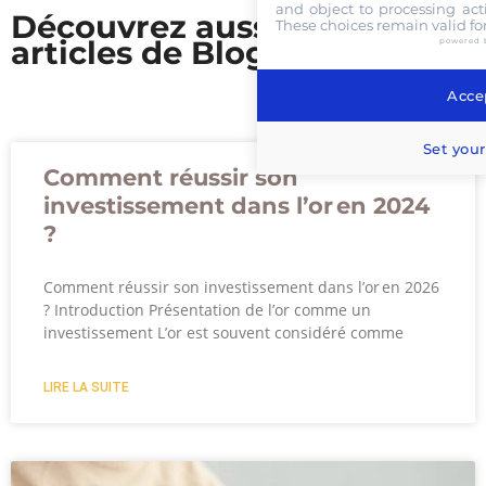
and object to processing acti
Découvrez aussi nos
These choices remain valid fo
articles de Blog
powered 
Accep
Set your
Comment réussir son
investissement dans l’or en 2024
?
Comment réussir son investissement dans l’or en 2026
? Introduction Présentation de l’or comme un
investissement L’or est souvent considéré comme
LIRE LA SUITE