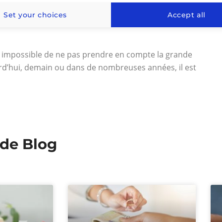
orme de négoce de métal jaune la plus échangée par les
Set your choices
Accept all
ulier les plus petites versions en lingots) gagnent en
st impossible de ne pas prendre en compte la grande
urd’hui, demain ou dans de nombreuses années, il est
 de Blog