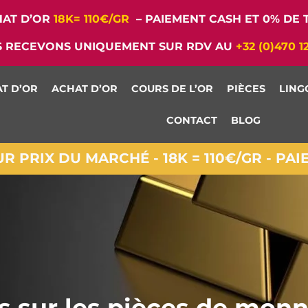
AT D’OR
18K= 110€/GR
– PAIEMENT CASH ET 0% DE T
 RECEVONS UNIQUEMENT SUR RDV AU
+32 (0)470 1
T D’OR
ACHAT D’OR
COURS DE L’OR
PIÈCES
LING
CONTACT
BLOG
 PRIX DU MARCHÉ - 18K = 110€/GR - PA
s sur les pièces de monn