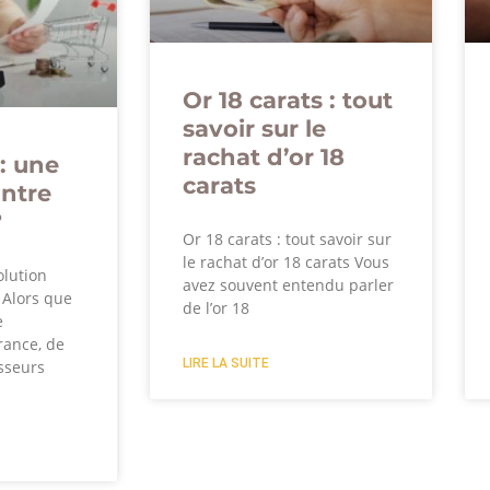
Or 18 carats : tout
savoir sur le
rachat d’or 18
: une
carats
ontre
?
Or 18 carats : tout savoir sur
le rachat d’or 18 carats Vous
olution
avez souvent entendu parler
? Alors que
de l’or 18
e
rance, de
LIRE LA SUITE
sseurs