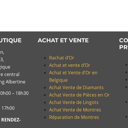
UTIQUE
ACHAT ET VENTE
CO
PR
n,
Rachat d’Or
3,
Achat et vente d’Or
gique
Achat et Vente d’Or en
re central
Belgique
ing Albertine
Achat Vente de Diamants
10h00 – 18h30
Achat Vente de Pièces en Or
Achat Vente de Lingots
– 17h00
Achat Vente de Montres
Réparation de Montres
 RENDEZ-