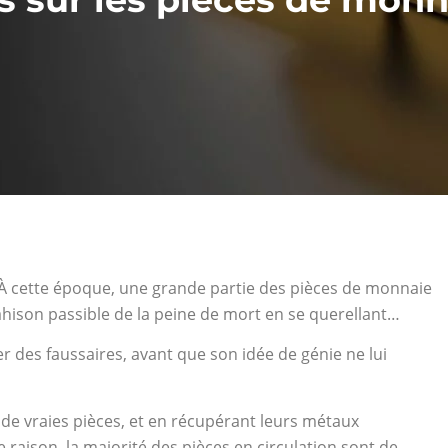
 À cette époque, une grande partie des pièces de monnaie
trahison passible de la peine de mort en se querellant…
 des faussaires, avant que son idée de génie ne lui
de vraies pièces, et en récupérant leurs métaux
e raison, la majorité des pièces en circulation sont de