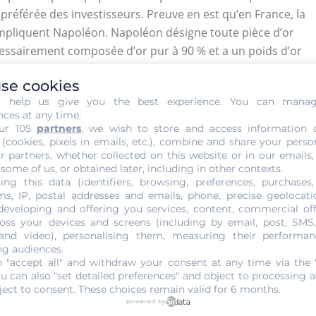
 préférée des investisseurs. Preuve en est qu’en France, la
 impliquent Napoléon. Napoléon désigne toute pièce d’or
cessairement composée d’or pur à 90 % et a un poids d’or
r.
se cookies
ouve également Napoléon à l’effigie de Cérès ou encore de
s help us give you the best experience. You can mana
nces at any time.
hangeables.
ur 105
partners
, we wish to store and access information 
 (cookies, pixels in emails, etc.), combine and share your perso
ement. On peut citer Kruggerand, Reichmark, 20 francs
r partners, whether collected on this website or in our emails,
af, Vreneli ou encore 50 Peso sont également de très bons
 some of us, or obtained later, including in other contexts.
sur les marchés étrangers.
ing this data (identifiers, browsing, preferences, purchases,
s, IP, postal addresses and emails, phone, precise geolocatio
 votre pièce. Des sacs scellés vous sont fournis sur
developing and offering you services, content, commercial of
oss your devices and screens (including by email, post, SMS
pouvez également vérifier si la pièce poursuivie
 and video), personalising them, measuring their performan
ng audiences.
 "accept all" and withdraw your consent at any time via the 
de risque
ou can also "set detailed preferences" and object to processing ac
ject to consent. These choices remain valid for 6 months.
powered by
idérés comme l’un des meilleurs moyens d’investir votre