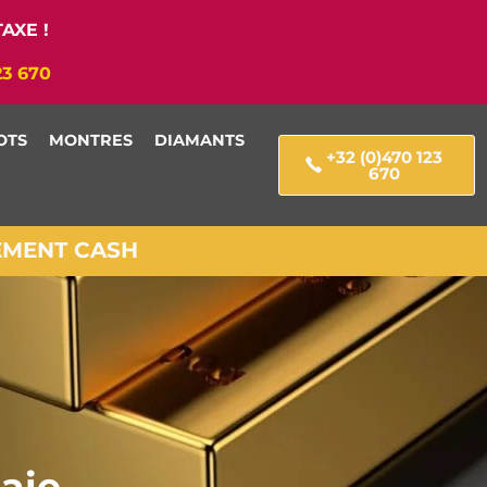
AXE !
23 670
OTS
MONTRES
DIAMANTS
+32 (0)470 123
670
IEMENT CASH
aie