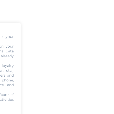
ge your
on your
nal data
 already
 loyalty
n, etc.)
fers and
, phone,
ce, and
"cookie"
tivities