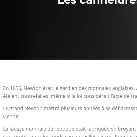
En 1696, Newton était le gardien des monnaies anglaises.
étaient contrefaites, même si la loi considérait l’acte de 
Le grand Newton mettra plusieurs années à se débarrasser
vienne.
La fausse monnaie de l’époque était fabriquée en broyant 
constitutifs pour les fondre en nouvelles pièces. Pour cett