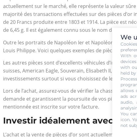
actuellement sur le marché, elle représente la valeur sûre
majorité des transactions effectuées sur des pièces d’or
de 20 Francs produite entre 1803 et 1914. La pièce est né
de 6,45 g. Il est également connu sous le nom de Louis d’O
We u
Outre les portraits de Napoléon Ier et Napoléon III, on tr
Cookie
prefere
Louis Philippe. Voici quelques exemples de pièces non éc
With o
devices
Les autres pièces sont d’excellents véhicules d’investiss
with ou
suisses, American Eagle, Souverain, Elisabeth II, Maple le
held by
investissements surtout si vous choisissez de les vendre 
Process
program
Lors de l’achat, assurez-vous de vérifier la chassabilité de
allows 
ads acr
demande et garantissent la poursuite de vos pièces. Vous 
audio,
mentionnée est inscrite sur votre facture.
analysi
You can
Investir idéalement avec peu 
icon
. Y
not sub
L’achat et la vente de pièces d’or sont actuellement cons