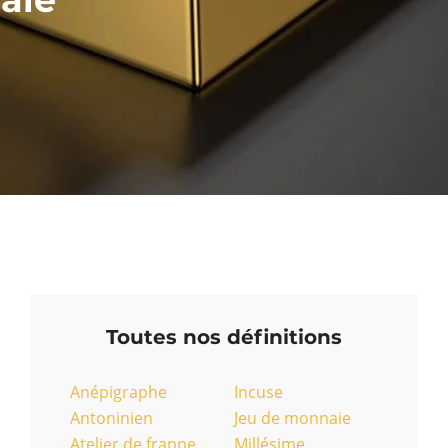
Toutes nos définitions
Anépigraphe
Incuse
Antoninien
Jeu de monnaie
Atelier de frappe
Millésime