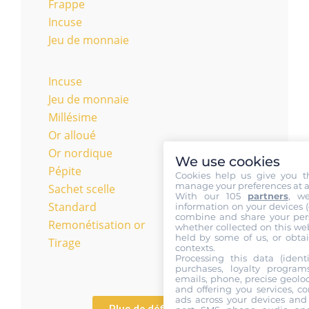
Frappe
Incuse
Jeu de monnaie
Incuse
Jeu de monnaie
Millésime
Or alloué
Or nordique
We use cookies
Pépite
Cookies help us give you t
manage your preferences at a
Sachet scelle
With our 105
partners
, w
Standard
information on your devices (co
combine and share your pers
Remonétisation or
whether collected on this web
held by some of us, or obtai
Tirage
contexts.
Processing this data (identi
purchases, loyalty program
emails, phone, precise geoloc
and offering you services, c
ads across your devices and 