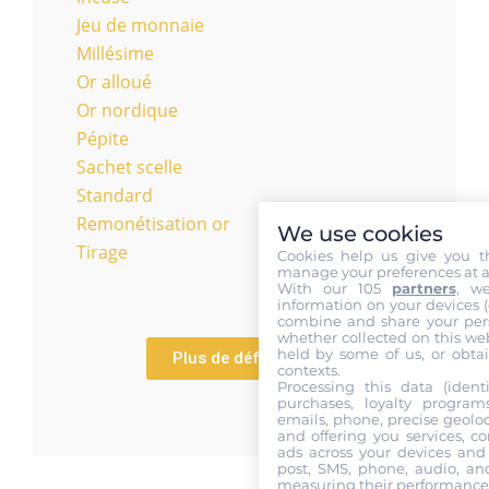
Jeu de monnaie
Millésime
Or alloué
Or nordique
Pépite
Sachet scelle
Standard
Remonétisation or
We use cookies
Tirage
Cookies help us give you t
manage your preferences at a
With our 105
partners
, w
information on your devices (co
combine and share your pers
whether collected on this web
held by some of us, or obtai
Plus de définitions
contexts.
Processing this data (identi
purchases, loyalty program
emails, phone, precise geoloc
and offering you services, c
ads across your devices and 
post, SMS, phone, audio, and
measuring their performance,