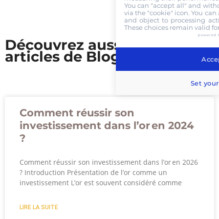
You can "accept all" and with
via the "cookie" icon
. You can 
and object to processing acti
These choices remain valid fo
powered 
Découvrez aussi nos
articles de Blog
Accep
Set your
Comment réussir son
investissement dans l’or en 2024
?
Comment réussir son investissement dans l’or en 2026
? Introduction Présentation de l’or comme un
investissement L’or est souvent considéré comme
LIRE LA SUITE