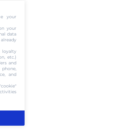
ge your
on your
nal data
 already
 loyalty
n, etc.)
fers and
, phone,
ce, and
"cookie"
tivities