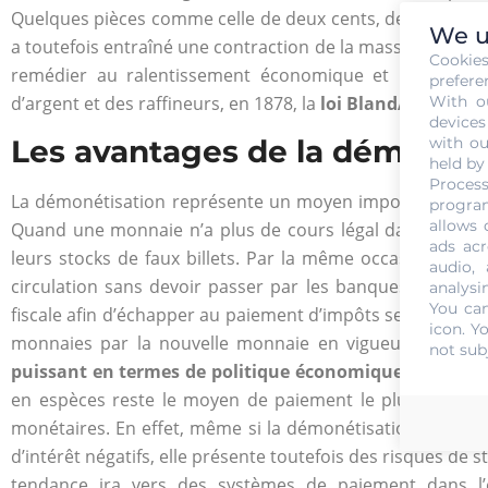
Quelques pièces comme celle de deux cents, de trois cents
We u
a toutefois entraîné une contraction de la masse monéta
Cookie
remédier au ralentissement économique et répondre au
prefere
With o
d’argent et des raffineurs, en 1878, la
loi BlandAllison
a é
devices
with ou
Les avantages de la démonéti
held by
Process
La démonétisation représente un moyen important de lutte 
program
allows 
Quand une monnaie n’a plus de cours légal dans un pay
ads acr
leurs stocks de faux billets. Par la même occasion, ils 
audio,
circulation sans devoir passer par les banques, et dans c
analysi
You can
fiscale afin d’échapper au paiement d’impôts sera limitée
icon
. Y
monnaies par la nouvelle monnaie en vigueur dans un 
not sub
puissant en termes de politique économique
, notamme
en espèces reste le moyen de paiement le plus utilisé a
monétaires. En effet, même si la démonétisation représen
d’intérêt négatifs, elle présente toutefois des risques de st
tendance ira vers des systèmes de paiement dans l’