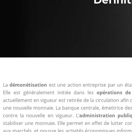
La
démonétisation
est une action entreprise par un éta
Elle est généralement initiée dans les
opérations d
actuellement en vigueur est retirée de la circulation afin
une nouvelle monnaie. La banque centrale, émettrice de
contre la nouvelle en vigueur. L’
administration publi
stabiliser une monnaie. Elle permet en effet de lutter cont
aux marchés, et pousse les activités économiques informel