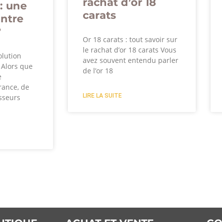
rachat d’or 18
: une
carats
ontre
?
Or 18 carats : tout savoir sur
le rachat d’or 18 carats Vous
olution
avez souvent entendu parler
? Alors que
de l’or 18
e
rance, de
LIRE LA SUITE
sseurs