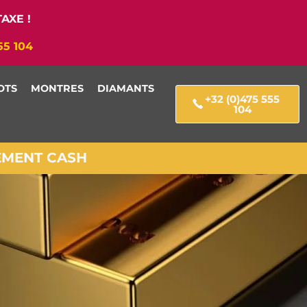
AXE !
55 104
OTS
MONTRES
DIAMANTS
+32 (0)475 555
104
IEMENT CASH