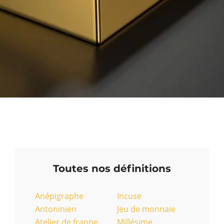
Toutes nos définitions
Anépigraphe
Incuse
Antoninien
Jeu de monnaie
Atelier de frappe
Millésime