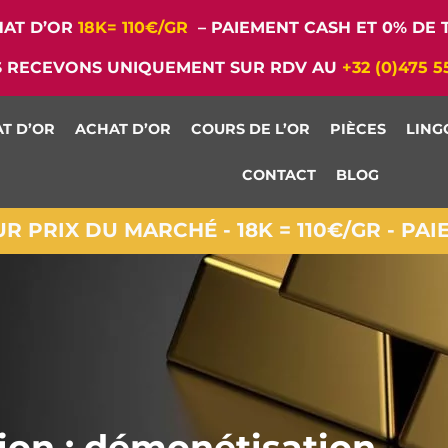
AT D’OR
18K= 110€/GR
– PAIEMENT CASH ET 0% DE T
 RECEVONS UNIQUEMENT SUR RDV AU
+32 (0)475 5
T D’OR
ACHAT D’OR
COURS DE L’OR
PIÈCES
LING
CONTACT
BLOG
 PRIX DU MARCHÉ - 18K = 110€/GR - PA
ion : démonétisation