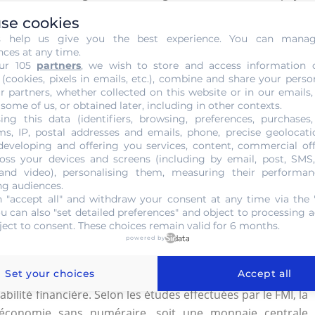
 et la pièce d’un et demi, ont été supprimés. Cette action
se cookies
ire américaine et une récession économique du pays. Pour
s help us give you the best experience. You can mana
x pressions politiques des agriculteurs, des mineurs
nces at any time.
ur 105
partners
, we wish to store and access information 
té adoptée pour rétablir l’argent comme monnaie légale.
 (cookies, pixels in emails, etc.), combine and share your perso
r partners, whether collected on this website or in our emails,
sation
 some of us, or obtained later, including in other contexts.
ing this data (identifiers, browsing, preferences, purchases,
contre la criminalité, l’évasion fiscale et la corruption.
s, IP, postal addresses and emails, phone, precise geolocatio
developing and offering you services, content, commercial of
s, les
contrefacteurs de billets
ne pourront plus utiliser
oss your devices and screens (including by email, post, SMS
ne pourront pas les échanger avec les nouveaux billets en
 and video), personalising them, measuring their performan
e cas risquer de se faire prendre. Par ailleurs, l’évasion
ng audiences.
 "accept all" and withdraw your consent at any time via the 
. Ces derniers devront procéder à l’échange des anciennes
ou can also "set detailed preferences" and object to processing ac
délai limité. La démonétisation est également un
outil
ject to consent. These choices remain valid for 6 months.
nt la politique monétaire d’un pays. Même si le paiement
powered by
ctuellement, la tendance va vers de nouvelles pratiques
Set your choices
Accept all
te un intérêt significatif dans un environnement de taux
abilité financière. Selon les études effectuées par le FMI, la
économie sans numéraire, soit une monnaie centrale