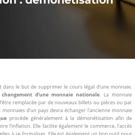
t dans le but de supprimer le cours légal d’une monnaie.
e changement d’une monnaie nationale
. La monnaie
 d’être remplacée par de nouveaux billets ou pièces ou par
s monnaies d’un pays devra échanger l’ancienne monnaie
que
procède généralement à la démonétisation afin de
re l’inflation. Elle facilite également le commerce, l’accès
les à se formaliser. Elle est également un bon outil pour