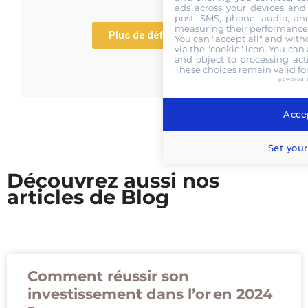
ads across your devices and 
post, SMS, phone, audio, and
measuring their performance,
Plus de définitions
You can "accept all" and with
via the "cookie" icon
. You can 
and object to processing acti
These choices remain valid fo
powered 
Accep
Set your
Découvrez aussi nos
articles de Blog
Comment réussir son
investissement dans l’or en 2024