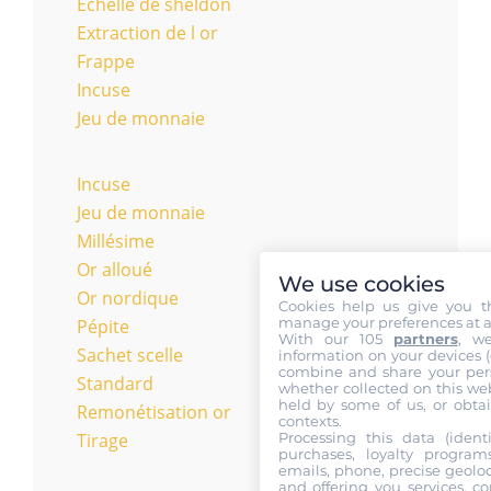
Échelle de sheldon
Extraction de l or
Frappe
Incuse
Jeu de monnaie
Incuse
Jeu de monnaie
Millésime
Or alloué
We use cookies
Or nordique
Cookies help us give you t
manage your preferences at a
Pépite
With our 105
partners
, w
Sachet scelle
information on your devices (co
combine and share your pers
Standard
whether collected on this web
held by some of us, or obtai
Remonétisation or
contexts.
Processing this data (identi
Tirage
purchases, loyalty program
emails, phone, precise geoloc
and offering you services, c