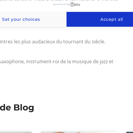
powered by
gique a conçu et imprimé les billets de banque belges.
es a marqué l’évolution de l’art dans le pays tout au long
Set your choices
Accept all
 émis accompagnés de brochures :
ntres les plus audacieux du tournant du siècle.
axophone, instrument-roi de la musique de jazz et
 de Blog