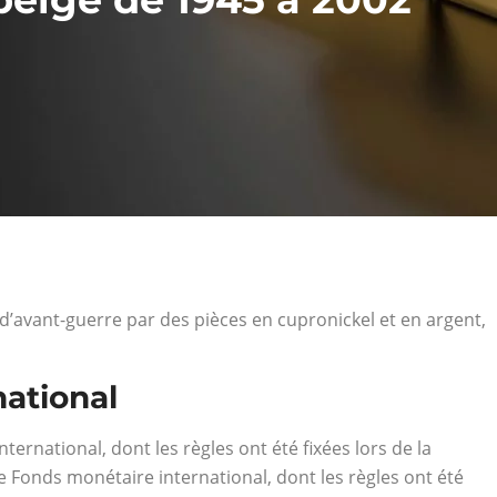
 d’avant-guerre par des pièces en cupronickel et en argent,
national
ernational, dont les règles ont été fixées lors de la
 Fonds monétaire international, dont les règles ont été