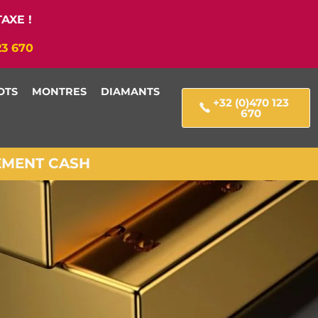
AXE !
23 670
OTS
MONTRES
DIAMANTS
+32 (0)470 123
670
IEMENT CASH