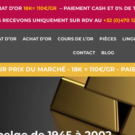
AT D’OR
18K= 110€/GR
– PAIEMENT CASH ET 0% DE T
 RECEVONS UNIQUEMENT SUR RDV AU
+32 (0)470 1
T D’OR
ACHAT D’OR
COURS DE L’OR
PIÈCES
LING
CONTACT
BLOG
 PRIX DU MARCHÉ - 18K = 110€/GR - PA
belge de 1945 à 2002