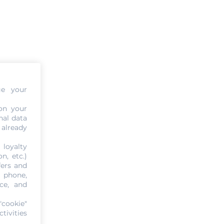
ge your
on your
nal data
 already
 loyalty
n, etc.)
fers and
, phone,
ce, and
"cookie"
tivities