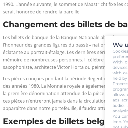
1990. L’année suivante, le sommet de Maastricht fixe les 
serait honorée de rendre la pareille.
Changement des billets de b
Les billets de banque de la Banque Nationale abandonnen
We u
l’honneur des grandes figures du passé « national » : les 
Cookie
éclatante au portrait-étalage. Les dernières séries de bil
prefere
mémoire de nombreuses personnes. Il célèbre des artistes 
With o
saxophoniste, architecte Victor Horta ou peintre René Mag
devices
with ou
Les pièces conçues pendant la période Regent ont une longé
held by
Process
des années 1980. La Monnaie royale a également frappé d
program
la première dénomination attendue de la pièce unique. Cep
allows 
ads acr
ces pièces n’entreront jamais dans la circulation normale
audio,
apparaître dans notre portefeuille, il faudra attendre le 3e
analysi
You can
Exemples de billets belges
icon
. Y
not sub