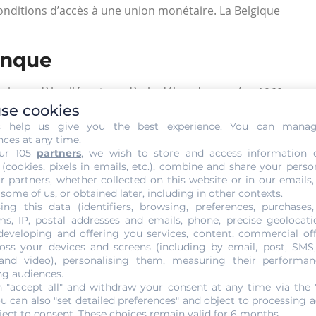
conditions d’accès à une union monétaire. La Belgique
anque
t le modèle allégorique dès le début des années 1960 en
se cookies
40 dernières années du franc belge forment ainsi une pièce
s help us give you the best experience. You can mana
lets nationaux émises depuis 1994 sont encore dans la
nces at any time.
célèbres des XIXe et XXe siècles tels que Sax,
ur 105
partners
, we wish to store and access information 
ritte.
 (cookies, pixels in emails, etc.), combine and share your perso
r partners, whether collected on this website or in our emails,
vité extraordinaire. Ils ne seraient remplacés qu’à la fin
 some of us, or obtained later, including in other contexts.
ing this data (identifiers, browsing, preferences, purchases,
es pièces commémoratives, y compris des pièces en écus,
s, IP, postal addresses and emails, phone, precise geolocatio
endant, bien que parfois favorisées par le cours légal,
developing and offering you services, content, commercial of
oss your devices and screens (including by email, post, SMS
. Pour voir la monnaie européenne, rebaptisée euro,
 and video), personalising them, measuring their performan
 millénaire, mais ceci est une autre histoire…
ng audiences.
 "accept all" and withdraw your consent at any time via the 
ou can also "set detailed preferences" and object to processing ac
ject to consent. These choices remain valid for 6 months.