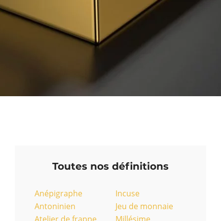
Toutes nos définitions
Anépigraphe
Incuse
Antoninien
Jeu de monnaie
Atelier de frappe
Millésime