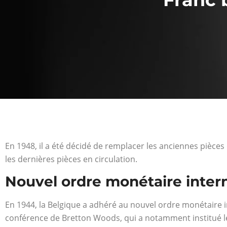
En 1948, il a été décidé de remplacer les anciennes pièces
les dernières pièces en circulation.
Nouvel ordre monétaire inter
En 1944, la Belgique a adhéré au nouvel ordre monétaire int
conférence de Bretton Woods, qui a notamment institué le