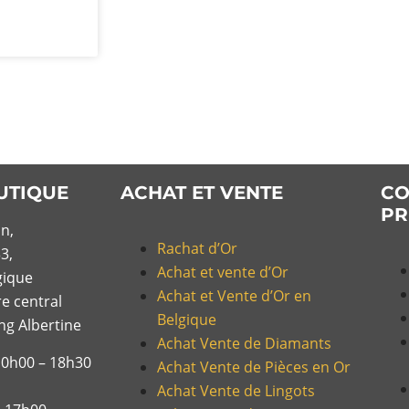
UTIQUE
ACHAT ET VENTE
CO
PR
n,
Rachat d’Or
3,
Achat et vente d’Or
gique
Achat et Vente d’Or en
re central
Belgique
ing Albertine
Achat Vente de Diamants
10h00 – 18h30
Achat Vente de Pièces en Or
Achat Vente de Lingots