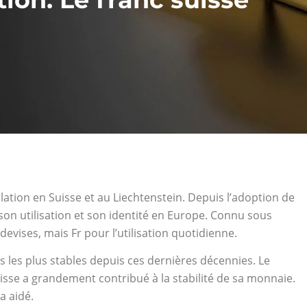
ulation en Suisse et au Liechtenstein. Depuis l’adoption de
 son utilisation et son identité en Europe. Connu sous
evises, mais Fr pour l’utilisation quotidienne.
 les plus stables depuis ces dernières décennies. Le
sse a grandement contribué à la stabilité de sa monnaie.
a aidé.