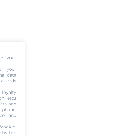
ge your
on your
nal data
 already
 loyalty
n, etc.)
fers and
, phone,
ce, and
"cookie"
tivities