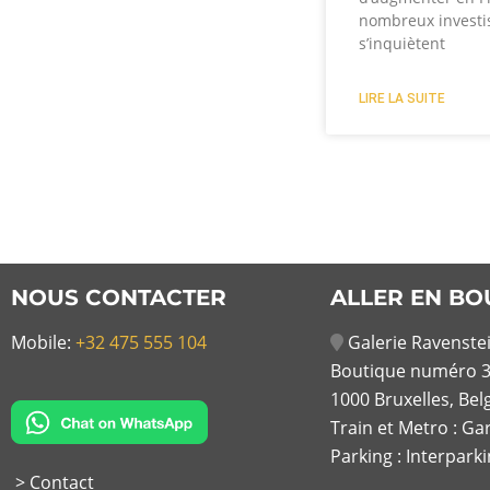
nombreux investi
s’inquiètent
LIRE LA SUITE
NOUS CONTACTER
ALLER EN BO
Mobile:
+32 475 555 104
Galerie Ravenstei
Boutique numéro 3
1000 Bruxelles, Bel
Train et Metro : Ga
Parking : Interpark
> Contact