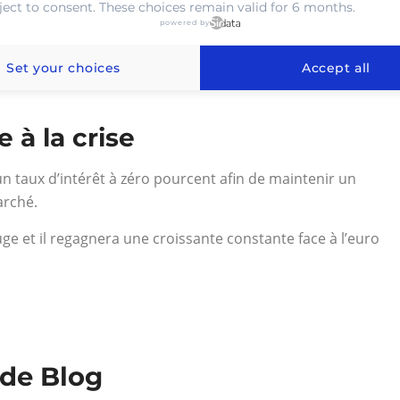
ject to consent. These choices remain valid for 6 months.
powered by
le en 1990 ont quand même marqué le franc suisse. Le pays
es injections de liquidité faite par Banque Nationale
Set your choices
Accept all
anc suisse, le secteur de la construction, l’immobilier
à la crise
un taux d’intérêt à zéro pourcent afin de maintenir un
arché.
ge et il regagnera une croissante constante face à l’euro
 de Blog