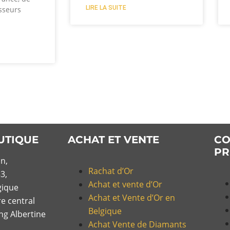
LIRE LA SUITE
sseurs
UTIQUE
ACHAT ET VENTE
CO
PR
n,
Rachat d’Or
3,
Achat et vente d’Or
gique
Achat et Vente d’Or en
re central
Belgique
ing Albertine
Achat Vente de Diamants