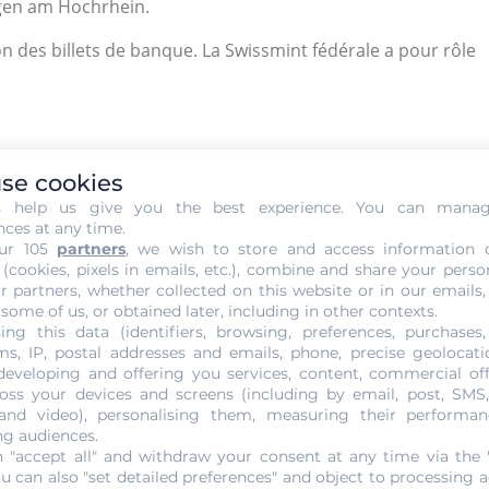
ingen am Hochrhein.
on des billets de banque. La Swissmint fédérale a pour rôle
saient les différentes crises économiques et l’inflation,
se cookies
nnaie refuge grâce à la mise en place et la stabilité de son
s help us give you the best experience. You can mana
nces at any time.
ngers.
ur 105
partners
, we wish to store and access information 
 (cookies, pixels in emails, etc.), combine and share your perso
atières premières à l’Allemagne en échange de l’or. Elle
r partners, whether collected on this website or in our emails,
 some of us, or obtained later, including in other contexts.
ing this data (identifiers, browsing, preferences, purchases,
petit à petit sur 25 ans.
s, IP, postal addresses and emails, phone, precise geolocatio
developing and offering you services, content, commercial of
cords de Bretton Woods qui stipulent l’indexation des
oss your devices and screens (including by email, post, SMS
 and video), personalising them, measuring their performan
 l’une des plus fortes. En 1971, quand les accords de
ng audiences.
les changes flottants, le franc suisse restera stable.
 "accept all" and withdraw your consent at any time via the 
ou can also "set detailed preferences" and object to processing ac
rs vers les banques suisses.