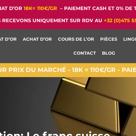
AT D’OR
18K= 110€/GR
– PAIEMENT CASH ET 0% DE T
 RECEVONS UNIQUEMENT SUR RDV AU
+32 (0)475 5
T D’OR
ACHAT D’OR
COURS DE L’OR
PIÈCES
LING
CONTACT
BLOG
 PRIX DU MARCHÉ - 18K = 110€/GR - PA
tion: Le franc suisse