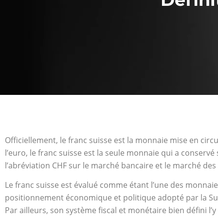
Officiellement, le franc suisse est la monnaie mise en circ
l’euro, le franc suisse est la seule monnaie qui a conservé
l’abréviation CHF sur le marché bancaire et le marché des d
Le franc suisse est évalué comme étant l’une des monnaies
positionnement économique et politique adopté par la Sui
Par ailleurs, son système fiscal et monétaire bien défini l’y 