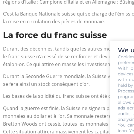
régions d’Italie : Campione d’Italia et en Allemagne : Büs
C’est la Banque Nationale suisse qui se charge de l’émissi
la mise en circulation des pièces de monnaie.
La force du franc suisse
Durant des décennies, tandis que les autres monnaies subis
We u
le franc suisse n’a cessé de se renforcer et devient une mo
Cookie
prefere
étalon-or. Ce qui attire en masse les investissements étra
With o
devices
Durant la Seconde Guerre mondiale, la Suisse vendra des m
with ou
se fera ainsi un stock conséquent d’or.
held by
Process
Les bases de la solidité du franc suisse ont été construites 
program
allows 
Quand la guerre est finie, la Suisse ne signera pas les ac
ads acr
audio,
monnaies au dollar et à l’or. Sa monnaie restera toutefois
analysi
Bretton Woods ont cessé, toutes les monnaies ont dû subir 
You can
icon
. Y
Cette situation attirera massivement les capitaux étrange