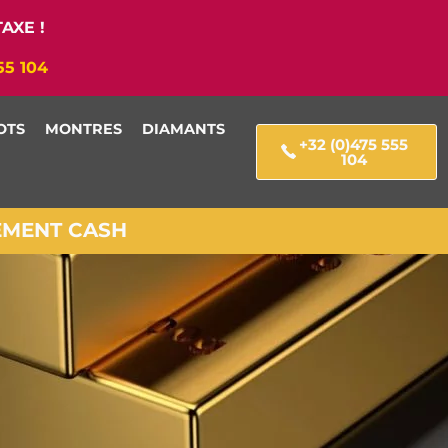
AXE !
55 104
OTS
MONTRES
DIAMANTS
+32 (0)475 555
104
IEMENT CASH