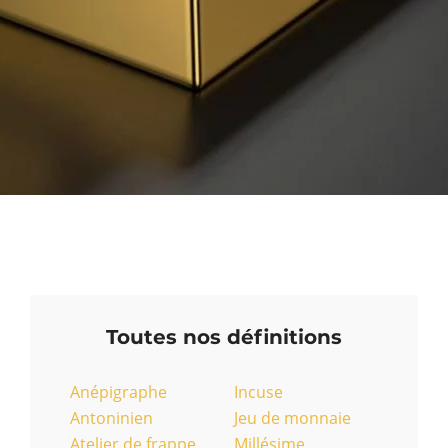
Toutes nos définitions
Anépigraphe
Incuse
Antoninien
Jeu de monnaie
Atelier de frappe
Millésime