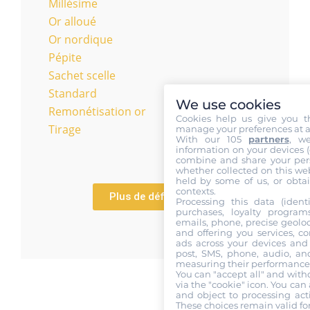
Millésime
Or alloué
Or nordique
Pépite
Sachet scelle
Standard
We use cookies
Remonétisation or
Cookies help us give you t
Tirage
manage your preferences at a
With our 105
partners
, w
information on your devices (co
combine and share your pers
whether collected on this web
held by some of us, or obtai
contexts.
Plus de définitions
Processing this data (identi
purchases, loyalty program
emails, phone, precise geoloc
and offering you services, c
ads across your devices and 
post, SMS, phone, audio, and
measuring their performance,
You can "accept all" and with
via the "cookie" icon
. You can 
and object to processing acti
These choices remain valid fo