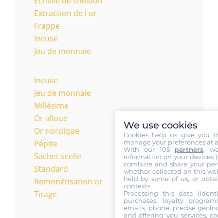
Échelle de sheldon
Extraction de l or
Frappe
Incuse
Jeu de monnaie
Incuse
Jeu de monnaie
Millésime
Or alloué
We use cookies
Or nordique
Cookies help us give you t
manage your preferences at a
Pépite
With our 105
partners
, w
Sachet scelle
information on your devices (co
combine and share your pers
Standard
whether collected on this web
held by some of us, or obtai
Remonétisation or
contexts.
Tirage
Processing this data (identi
purchases, loyalty program
emails, phone, precise geoloc
and offering you services, c