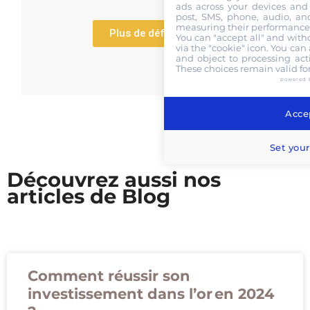
ads across your devices and 
post, SMS, phone, audio, and
measuring their performance,
Plus de définitions
You can "accept all" and with
via the "cookie" icon
. You can 
and object to processing acti
These choices remain valid fo
powered 
Accep
Set your
Découvrez aussi nos
articles de Blog
Comment réussir son
investissement dans l’or en 2024