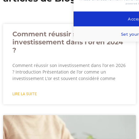
powered 
Accep
Comment réussir son
Set your
investissement dans l’or en 2024
?
Comment réussir son investissement dans l’or en 2026
? Introduction Présentation de l’or comme un
investissement L’or est souvent considéré comme
LIRE LA SUITE