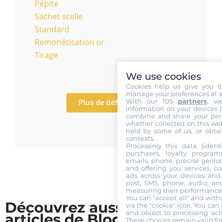
Pépite
Sachet scelle
Standard
Remonétisation or
Tirage
We use cookies
Cookies help us give you t
manage your preferences at a
With our 105
partners
, w
Plus de définitions
information on your devices (co
combine and share your pers
whether collected on this web
held by some of us, or obtai
contexts.
Processing this data (identi
purchases, loyalty program
emails, phone, precise geoloc
and offering you services, c
ads across your devices and 
post, SMS, phone, audio, and
measuring their performance,
You can "accept all" and with
Découvrez aussi nos
via the "cookie" icon
. You can 
and object to processing acti
articles de Blog
These choices remain valid fo