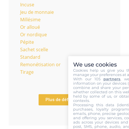
Incuse
Jeu de monnaie
Millésime
Or alloué
Or nordique
Pépite
Sachet scelle
Standard
We use cookies
Remonétisation or
Cookies help us give you t
Tirage
manage your preferences at a
With our 105
partners
, w
information on your devices (co
combine and share your pers
whether collected on this web
held by some of us, or obtai
Plus de définitions
contexts.
Processing this data (identi
purchases, loyalty program
emails, phone, precise geoloc
and offering you services, c
ads across your devices and 
post, SMS, phone, audio, and