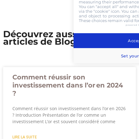
measuring their performance,
You can "accept all" and with
via the "cookie" icon
. You can 
and object to processing acti
These choices remain valid fo
powered 
Découvrez aussi nos
articles de Blog
Accep
Set your
Comment réussir son
investissement dans l’or en 2024
?
Comment réussir son investissement dans l’or en 2026
? Introduction Présentation de l’or comme un
investissement L’or est souvent considéré comme
LIRE LA SUITE