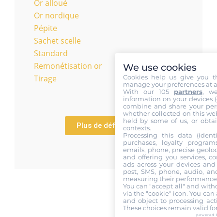
Or alloué
Or nordique
Pépite
Sachet scelle
Standard
Remonétisation or
We use cookies
Cookies help us give you t
Tirage
manage your preferences at a
With our 105
partners
, w
information on your devices (co
combine and share your pers
whether collected on this web
held by some of us, or obtai
Plus de définitions
contexts.
Processing this data (identi
purchases, loyalty program
emails, phone, precise geoloc
and offering you services, c
ads across your devices and 
post, SMS, phone, audio, and
measuring their performance,
You can "accept all" and with
via the "cookie" icon
. You can 
and object to processing acti
These choices remain valid fo
powered 