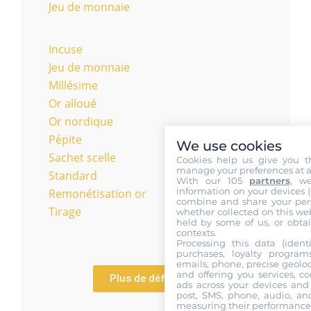
Jeu de monnaie
Incuse
Jeu de monnaie
Millésime
Or alloué
Or nordique
Pépite
We use cookies
Sachet scelle
Cookies help us give you t
manage your preferences at a
Standard
With our 105
partners
, w
information on your devices (co
Remonétisation or
combine and share your pers
Tirage
whether collected on this web
held by some of us, or obtai
contexts.
Processing this data (identi
purchases, loyalty program
emails, phone, precise geoloc
and offering you services, c
Plus de définitions
ads across your devices and 
post, SMS, phone, audio, and
measuring their performance,