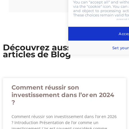
You can "accept all" and with
via the "cookie" icon
. You can 
and object to processing acti
These choices remain valid fo
powered 
Accep
Découvrez aussi nos
Set your
articles de Blog
Comment réussir son
investissement dans l’or en 2024
?
Comment réussir son investissement dans l’or en 2026
? Introduction Présentation de l’or comme un
investissement L’or est souvent considéré comme