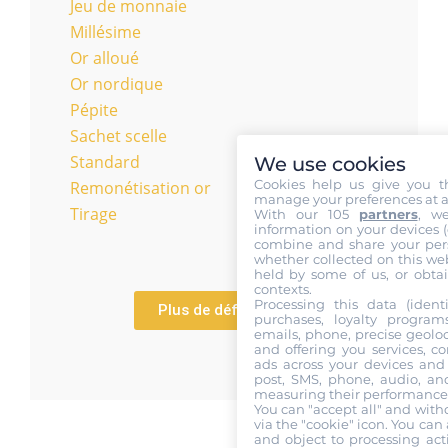
Jeu de monnaie
Millésime
Or alloué
Or nordique
Pépite
Sachet scelle
Standard
We use cookies
Cookies help us give you t
Remonétisation or
manage your preferences at a
Tirage
With our 105
partners
, w
information on your devices (co
combine and share your pers
whether collected on this web
held by some of us, or obtai
contexts.
Processing this data (identi
Plus de définitions
purchases, loyalty program
emails, phone, precise geoloc
and offering you services, c
ads across your devices and 
post, SMS, phone, audio, and
measuring their performance,
You can "accept all" and with
via the "cookie" icon
. You can 
and object to processing acti