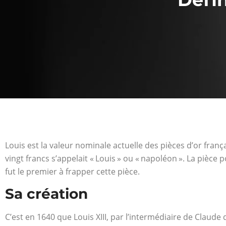
Louis est la valeur nominale actuelle des pièces d’or frança
vingt francs s’appelait « Louis » ou « napoléon ». La pièce 
fut le premier à frapper cette pièce.
Sa création
C’est en 1640 que Louis XIII, par l’intermédiaire de Claud