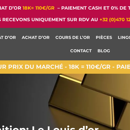
AT D’OR
18K= 110€/GR
– PAIEMENT CASH ET 0% DE T
 RECEVONS UNIQUEMENT SUR RDV AU
+32 (0)470 1
T D’OR
ACHAT D’OR
COURS DE L’OR
PIÈCES
LING
CONTACT
BLOG
 PRIX DU MARCHÉ - 18K = 110€/GR - PA
ition: Le Louis d’or