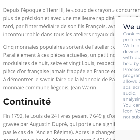
Depuis l’époque d’Henri II, le « coup de crayon » concurre
plus de précision et avec une meilleure rapidité. C’est le Ca
tard, par l’intermédiaire de son fils François, avec la « Ba
We u
incontournable dans tous les ateliers royaux du pays.
Cookie
prefere
With o
Cinq monnaies populaires sortent de l’atelier : demi-Louis,
devices
Parallèlement à ces pièces actuelles, un petit nombre de 
with ou
modulaires de huit, seize et vingt Louis, respectivement. La
held by
Process
pièce d’or française jamais frappée en France et pèse 135,03
program
à démontrer le savoir-faire de la Monnaie de Paris, n’ont 
allows 
monnaie commune liégeois, Jean Warin.
ads acr
audio,
Continuité
analysi
You can
icon
. Y
Fin 1792, le Louis de 24 livres pesant 7 649 g d’or à l’effig
not sub
gravée par Augustin Dupré, qui porte une signification con
pas le cas de l’Ancien Régime). Après le changement de mo