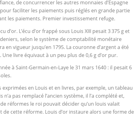
confiance, de concurrencer les autres monnaies d’Espagne
s pour faciliter les paiements puis réglés en grande partie
tant les paiements. Premier investissement refuge.
u d’or. L’écu d’or frappé sous Louis XIII pesait 3 375 g et
380 deniers, selon le système de comptabilité monétaire
stera en vigueur jusqu’en 1795. La couronne d’argent a été
 Une livre équivaut à un peu plus de 0,6 g d’or pur.
onnée à Saint-Germain-en-Laye le 31 mars 1640 : il pesait 6
soles.
exprimées en Louis et en livres, par exemple, un tableau
s n’a pas remplacé l’ancien système, il l’a complété et,
e de réformes le roi pouvait décider qu’un louis valait
êt de cette réforme. Louis d’or instaure alors une forme de