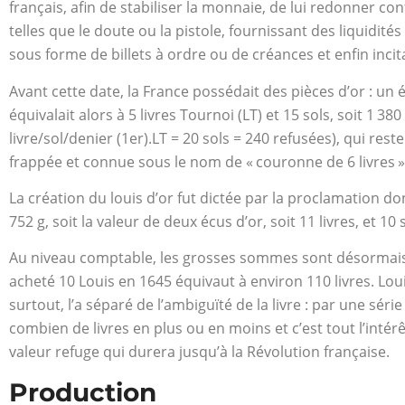
français, afin de stabiliser la monnaie, de lui redonner 
telles que le doute ou la pistole, fournissant des liquidité
sous forme de billets à ordre ou de créances et enfin inci
Avant cette date, la France possédait des pièces d’or : un éc
équivalait alors à 5 livres Tournoi (LT) et 15 sols, soit 1 
livre/sol/denier (1er).LT = 20 sols = 240 refusées), qui re
frappée et connue sous le nom de « couronne de 6 livres ».
La création du louis d’or fut dictée par la proclamation d
752 g, soit la valeur de deux écus d’or, soit 11 livres, et 10 
Au niveau comptable, les grosses sommes sont désormais 
acheté 10 Louis en 1645 équivaut à environ 110 livres. Loui
surtout, l’a séparé de l’ambiguïté de la livre : par une séri
combien de livres en plus ou en moins et c’est tout l’intér
valeur refuge qui durera jusqu’à la Révolution française.
Production