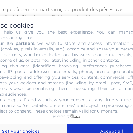
nce peu à peu le « marteau », qui produit des pièces avec
rdinal de Richelieu qui l’initia et grâce à Jean Warin plus
lance à Vis Delaunay », cette technique deviendra
se cookies
s help us give you the best experience. You can mana
nces at any time.
ur 105
partners
, we wish to store and access information 
 Louis, double Louis, quatre Louis et dix Louis.
 (cookies, pixels in emails, etc.), combine and share your perso
pièces ont été produites, une série de grandes pièces
r partners, whether collected on this website or in our emails,
 pièce de vingt Louis reste la plus grande et la plus lourde
 some of us, or obtained later, including in other contexts.
ing this data (identifiers, browsing, preferences, purchases,
 g. Ces pièces de joie et de prestige, destinées à offrir et
s, IP, postal addresses and emails, phone, precise geolocatio
pas circulé. Elles sont également l’œuvre du graveur de
developing and offering you services, content, commercial of
oss your devices and screens (including by email, post, SMS
 and video), personalising them, measuring their performan
ng audiences.
 "accept all" and withdraw your consent at any time via the 
ou can also "set detailed preferences" and object to processing ac
ie du roi Louis XVI est remplacé par « l’Estampe de Génie »
ject to consent. These choices remain valid for 6 months.
stitutionnelle et surtout, une dénomination (ce qui n’est
powered by
nnaie, l’analyse décimale et l’émission du premier franc
Set your choices
Accept all