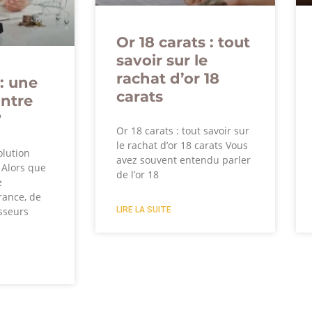
Or 18 carats : tout
savoir sur le
rachat d’or 18
: une
carats
ontre
?
Or 18 carats : tout savoir sur
le rachat d’or 18 carats Vous
olution
avez souvent entendu parler
? Alors que
de l’or 18
e
rance, de
LIRE LA SUITE
sseurs