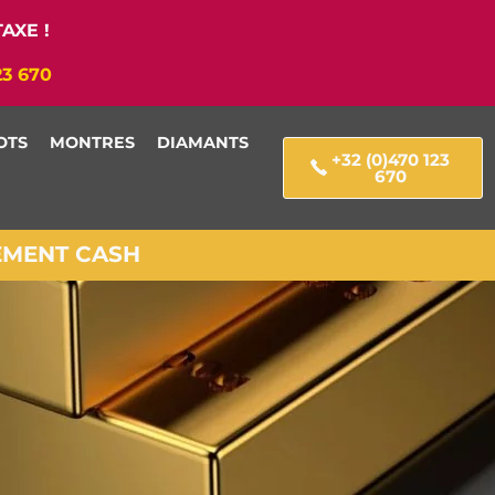
AXE !
23 670
OTS
MONTRES
DIAMANTS
+32 (0)470 123
670
IEMENT CASH