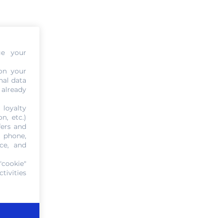
ge your
on your
nal data
 already
 loyalty
n, etc.)
fers and
, phone,
ce, and
"cookie"
tivities