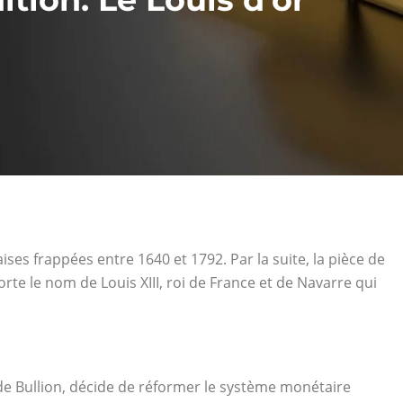
ises frappées entre 1640 et 1792. Par la suite, la pièce de
porte le nom de Louis XIII, roi de France et de Navarre qui
e de Bullion, décide de réformer le système monétaire