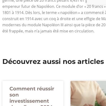
germé, une pièce de 20 francs pesant 6,451 61 g d’or, port
empereur futur de Napoléon. Ce module d’or « 20 francs » à
1801 à 1914. Dès lors, le terme « napoléon » a commencé à
construit en 1914 avec un coq à droite et une effigie de Ma
modernes du module Napoléon III ainsi que la pièce de 20 f
été frappée, mais n’a jamais été mise en circulation.
Découvrez aussi nos articles
Comment réussir
son
investissement