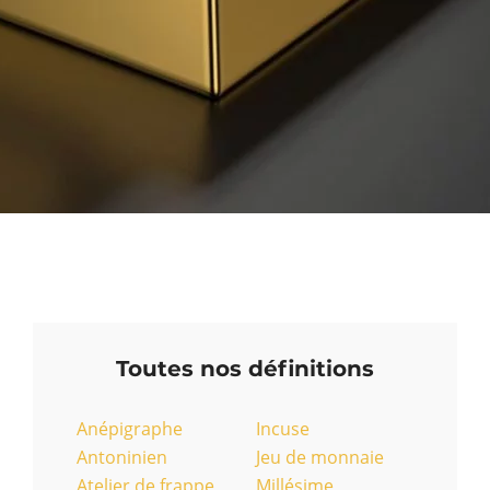
Toutes nos définitions
Anépigraphe
Incuse
Antoninien
Jeu de monnaie
Atelier de frappe
Millésime