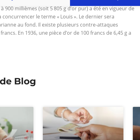
ait le portrait du premier consul de Bonaparte, futur
 900 millièmes (soit 5 805 g d’or pur) a été en vigueur de
 concurrencer le terme « Louis ». Le dernier sera
rianne au fond. Il existe plusieurs contre-attaques
rancs. En 1936, une pièce d’or de 100 francs de 6,45 g a
 de Blog