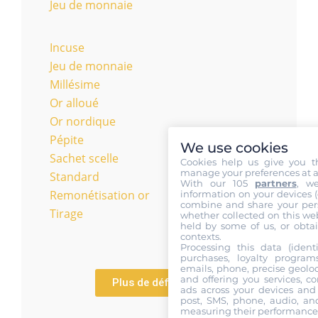
Jeu de monnaie
Incuse
Jeu de monnaie
Millésime
Or alloué
Or nordique
Pépite
We use cookies
Sachet scelle
Cookies help us give you t
manage your preferences at a
Standard
With our 105
partners
, w
Remonétisation or
information on your devices (co
combine and share your pers
Tirage
whether collected on this web
held by some of us, or obtai
contexts.
Processing this data (identi
purchases, loyalty program
emails, phone, precise geoloc
and offering you services, c
Plus de définitions
ads across your devices and 
post, SMS, phone, audio, and
measuring their performance,