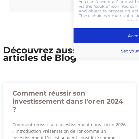
You can "accept all" and with
via the "cookie" icon
. You can 
and object to processing acti
These choices remain valid fo
powered 
Accep
Découvrez aussi nos
Set your
articles de Blog
Comment réussir son
investissement dans l’or en 2024
?
Comment réussir son investissement dans l’or en 2026
? Introduction Présentation de l’or comme un
investissement L’or est souvent considéré comme