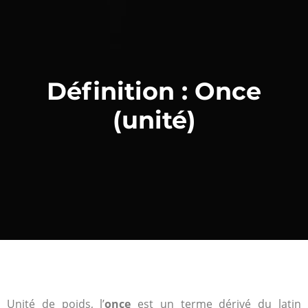
Définition : Once
(unité)
Unité de poids, l’
once
est un terme dérivé du latin