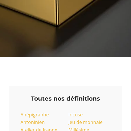
Toutes nos définitions
Anépigraphe
Incuse
Antoninien
Jeu de monnaie
Atelier de frappe
Millésime