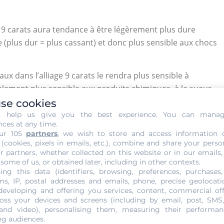
e 9 carats aura tendance à être légèrement plus dure
e (plus dur = plus cassant) et donc plus sensible aux chocs
x dans l’alliage 9 carats le rendra plus sensible à
également plus sensible aux produits chimiques, à la sueur
se cookies
s help us give you the best experience. You can mana
s bien au temps que l’or 18 carats, étant toujours les
nces at any time.
ur 105
partners
, we wish to store and access information 
 fiançailles, les bijoux de force se portent au quotidien.
 (cookies, pixels in emails, etc.), combine and share your perso
r partners, whether collected on this website or in our emails,
 some of us, or obtained later, including in other contexts.
ing this data (identifiers, browsing, preferences, purchases,
En revanche, pour l’or jaune, ce sera plus évident sans être
s, IP, postal addresses and emails, phone, precise geolocatio
developing and offering you services, content, commercial of
oss your devices and screens (including by email, post, SMS
 and video), personalising them, measuring their performan
pièce en 18 carats et la présence d’or la fera scintiller et
ng audiences.