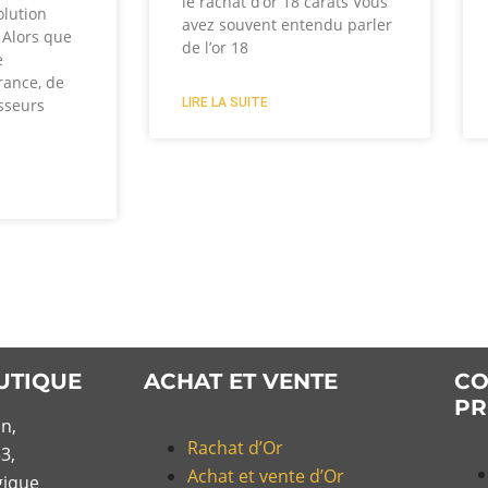
le rachat d’or 18 carats Vous
olution
avez souvent entendu parler
? Alors que
de l’or 18
e
rance, de
LIRE LA SUITE
sseurs
UTIQUE
ACHAT ET VENTE
CO
PR
n,
Rachat d’Or
3,
Achat et vente d’Or
gique