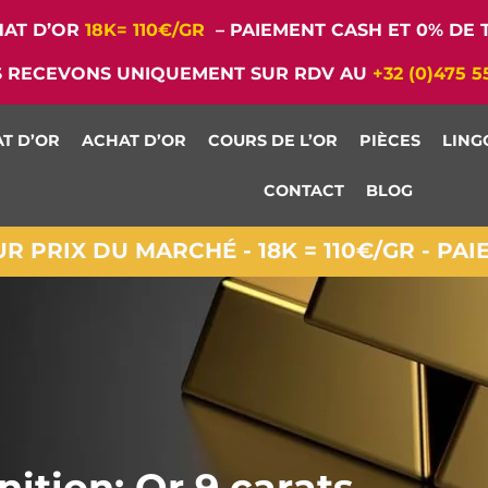
AT D’OR
18K= 110€/GR
– PAIEMENT CASH ET 0% DE T
 RECEVONS UNIQUEMENT SUR RDV AU
+32 (0)475 5
T D’OR
ACHAT D’OR
COURS DE L’OR
PIÈCES
LING
CONTACT
BLOG
 PRIX DU MARCHÉ - 18K = 110€/GR - PA
nition: Or 9 carats