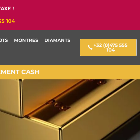
AXE !
55 104
OTS
MONTRES
DIAMANTS
+32 (0)475 555
104
IEMENT CASH