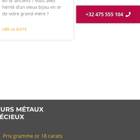
en or anciens ? Vous avez
hérité d’un vieux bijou en or
de votre grand-mère ?
+32 475 555 104
LIRE LA SUITE
URS MÉTAUX
ÉCIEUX
Prix gramme or 18 carats