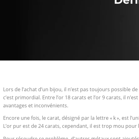
Lors de l’achat d’un bijou, il n’est pas toujours possible de
c’est primordial. Entre l’or 18 carats et l’or 9 carats, il n’e
avantages et inconvénients.
Encore une fois, le carat, désigné par la lettre « k », est l
L’or pur
est de 24 carats, cependant, il est trop mou pour l
Pour résoudre ce problème, d’autres métaux sont ajoutés (z