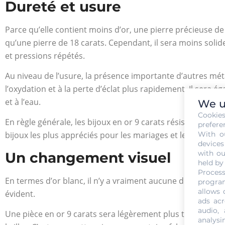
Dureté et usure
Parce qu’elle contient moins d’or, une pierre précieuse d
qu’une pierre de 18 carats. Cependant, il sera moins solid
et pressions répétés.
Au niveau de l’usure, la présence importante d’autres métau
l’oxydation et à la perte d’éclat plus rapidement. Il sera 
et à l’eau.
We u
Cookie
En règle générale, les bijoux en or 9 carats résistent moin
prefere
With o
bijoux les plus appréciés pour les mariages et les bagues de
devices
with ou
Un changement visuel
held by
Process
En termes d’or blanc, il n’y a vraiment aucune différence. 
program
allows 
évident.
ads acr
audio,
Une pièce en or 9 carats sera légèrement plus terne qu’une 
analysi