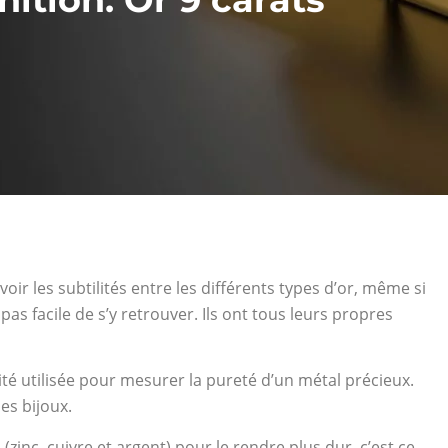
 voir les subtilités entre les différents types d’or, même si
st pas facile de s’y retrouver. Ils ont tous leurs propres
’unité utilisée pour mesurer la pureté d’un métal précieux.
es bijoux.
inc, cuivre et argent) pour le rendre plus dur, c’est ce