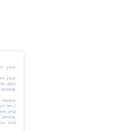
ge your
on your
nal data
 already
 loyalty
n, etc.)
fers and
, phone,
ce, and