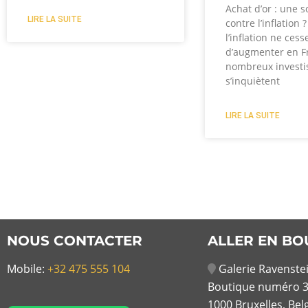
Achat d’or : une s
LIRE LA SUITE
contre l’inflation 
l’inflation ne cess
d’augmenter en F
nombreux investi
s’inquiètent
LIRE LA SUITE
NOUS CONTACTER
ALLER EN BO
Mobile:
+32 475 555 104
Galerie Ravenstei
Boutique numéro 3
1000 Bruxelles, Bel