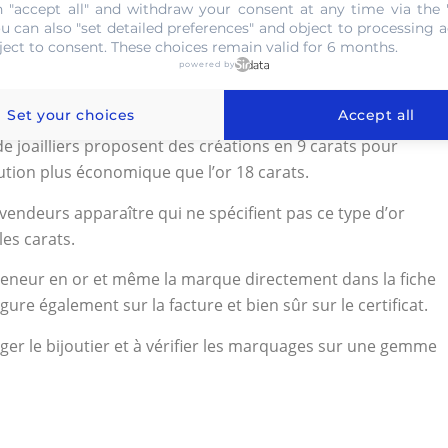
 chaînes et de bijoux appliquent une très fine couche de
 "accept all" and withdraw your consent at any time via the 
ou can also "set detailed preferences" and object to processing ac
x versions soit exactement la même.
ject to consent. These choices remain valid for 6 months.
populaire
powered by
Set your choices
Accept all
ce impressionnante en raison de l’augmentation
 de joailliers proposent des créations en 9 carats pour
ution plus économique que l’or 18 carats.
vendeurs apparaître qui ne spécifient pas ce type d’or
les carats.
 teneur en or et même la marque directement dans la fiche
re également sur la facture et bien sûr sur le certificat.
ger le bijoutier et à vérifier les marquages sur une gemme