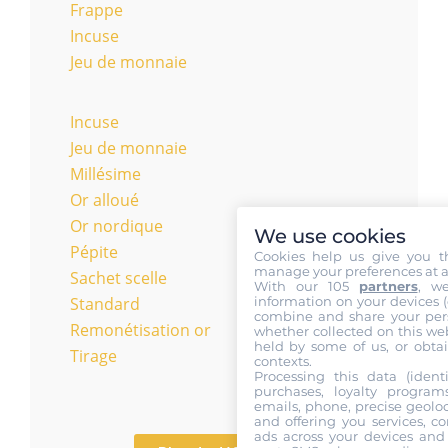
Frappe
Incuse
Jeu de monnaie
Incuse
Jeu de monnaie
Millésime
Or alloué
Or nordique
We use cookies
Pépite
Cookies help us give you t
manage your preferences at a
Sachet scelle
With our 105
partners
, w
information on your devices (co
Standard
combine and share your pers
Remonétisation or
whether collected on this web
held by some of us, or obtai
Tirage
contexts.
Processing this data (identi
purchases, loyalty program
emails, phone, precise geoloc
and offering you services, c
ads across your devices and 