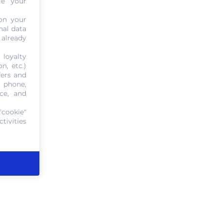
ge your
on your
nal data
 already
 loyalty
n, etc.)
fers and
, phone,
ce, and
"cookie"
tivities