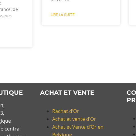
e
rance, de
LIRE LA SUITE
sseurs
UTIQUE
ACHAT ET VENTE
CO
PR
n,
Rachat d’Or
3,
Achat et vente d’Or
gique
Achat et Vente d’Or en
re central
Belgique