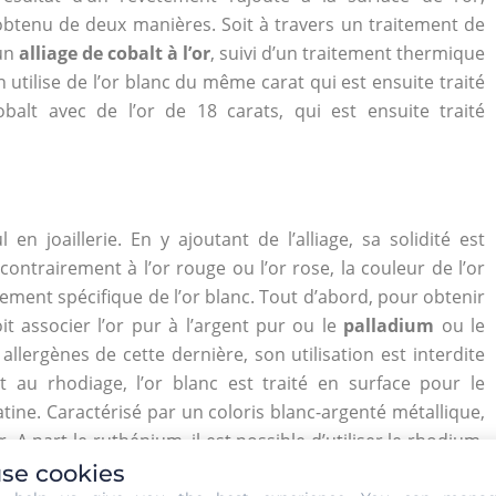
 obtenu de deux manières. Soit à travers un traitement de
’un
alliage de cobalt à l’or
, suivi d’un traitement thermique
n utilise de l’or blanc du même carat qui est ensuite traité
alt avec de l’or de 18 carats, qui est ensuite traité
en joaillerie. En y ajoutant de l’alliage, sa solidité est
ontrairement à l’or rouge ou l’or rose, la couleur de l’or
aitement spécifique de l’or blanc. Tout d’abord, pour obtenir
oit associer l’or pur à l’argent pur ou le
palladium
ou le
llergènes de cette dernière, son utilisation est interdite
t au rhodiage, l’or blanc est traité en surface pour le
atine. Caractérisé par un coloris blanc-argenté métallique,
r. A part le ruthénium, il est possible d’utiliser le rhodium,
ium permettra la formation d’un dépôt de couleur noir sur
se cookies