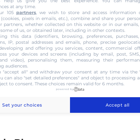
s help us give you the best experience. You can mana
nces at any time.
ur 105
partners
, we wish to store and access information 
 (cookies, pixels in emails, etc.), combine and share your perso
r partners, whether collected on this website or in our emails,
, sa valeur reste la même et sera calculée selon son
titre en
 some of us, or obtained later, including in other contexts.
ing this data (identifiers, browsing, preferences, purchases,
beaucoup d’avantages. Tout d’abord, c’est un métal très
s, IP, postal addresses and emails, phone, precise geolocatio
ple sera plus robuste qu’une autre bague d’une autre
developing and offering you services, content, commercial of
un métal très résistant à la corrosion. Il est à l’épreuve de
oss your devices and screens (including by email, post, SMS
 and video), personalising them, measuring their performan
tière est utilisée pour
confectionner des objets précieux
ng audiences.
 ailleurs, l’or noir est devenu le métal à la mode de la
 "accept all" and withdraw your consent at any time via the 
n mouvement de style plus original, alliant audace et luxe.
ou can also "set detailed preferences" and object to processing ac
ject to consent. These choices remain valid for 6 months.
e les règles de style du monde de la
joaillerie
. Contrastant
powered by
 donne assurément de l’éclat et de la personnalité aux
rie l’ont adopté dans leurs créations.
Set your choices
Accept all