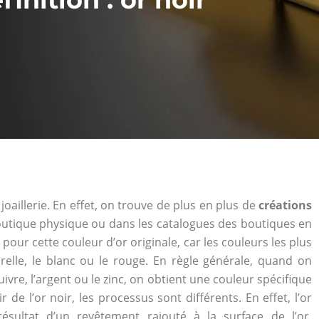
oaillerie. En effet, on trouve de plus en plus de
créations
boutique physique ou dans les catalogues des boutiques en
pour cette couleur d’or originale, car les couleurs les plus
urelle, le blanc ou le rouge. En règle générale, quand on
ivre, l’argent ou le zinc, on obtient une couleur spécifique
 de l’or noir, les processus sont différents. En effet, l’or
résultat d’un revêtement rajouté à la surface de l’or,