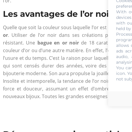
l’or.
Cookie
prefere
Les avantages de l’or noir
With o
devices
with ou
Quelle que soit la couleur sous laquelle l’or est présenté
held by
Process
or
. Utiliser de l’or noir dans ses créations présente 
program
résistant. Une
bague en or noir
de 18 carats par exem
allows 
couleur d’or ou d’une autre matière. En effet, l’or noir est 
ads acr
audio,
l’usure et du temps. C’est la raison pour laquelle cette ma
analysi
qui sont censés durer des années, voire des siècles. Par
You can
bijouterie moderne. Son aura propulse la joaillerie dans u
icon
. Y
not sub
Insolite et intemporelle, la tendance de l’or noir bouscul
force et douceur, assumant un effet d’ombre, l’or noir
nouveaux bijoux. Toutes les grandes enseignes de la joaille