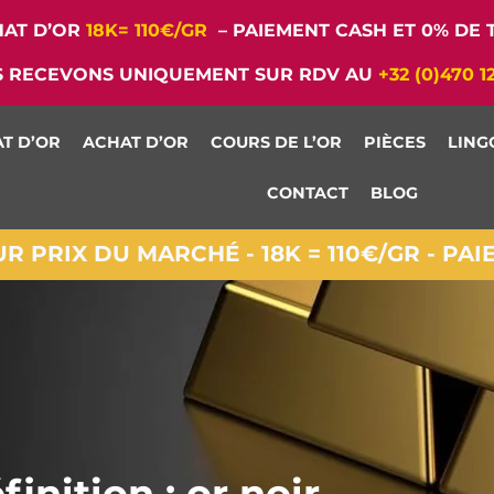
AT D’OR
18K= 110€/GR
– PAIEMENT CASH ET 0% DE T
 RECEVONS UNIQUEMENT SUR RDV AU
+32 (0)470 1
T D’OR
ACHAT D’OR
COURS DE L’OR
PIÈCES
LING
CONTACT
BLOG
 PRIX DU MARCHÉ - 18K = 110€/GR - PA
finition : or noir