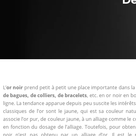
L’
or noir
prend petit à petit une place importante dans la j
de bagues, de colliers, de bracelets
, etc. en or noir en 
ligne. La tendance apparue depuis peu suscite les intérêts 
classiques de l’or sont le jaune, qui est sa couleur nat
associe l’or pur, de couleur jaune, à un alliage comme le cu
en fonction du dosage de l’alliage. Toutefois, pour obtenir
noir n’est pas obtenu par un alliage d’or. Il est le 