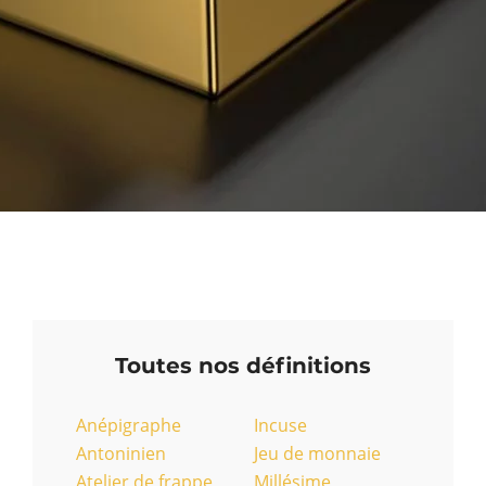
Toutes nos définitions
Anépigraphe
Incuse
Antoninien
Jeu de monnaie
Atelier de frappe
Millésime