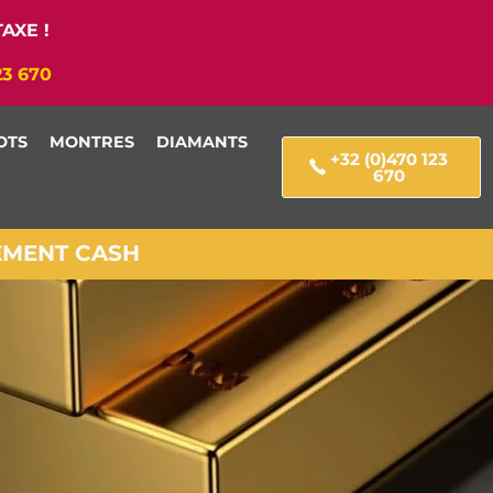
AXE !
23 670
OTS
MONTRES
DIAMANTS
+32 (0)470 123
670
IEMENT CASH